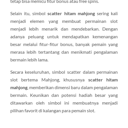
tetap bisa memicu fitur bonus atau free spins.
Selain itu, simbol
scatter hitam mahjong
sering kali
menjadi elemen yang membuat permainan slot
menjadi lebih menarik dan mendebarkan. Dengan
adanya peluang untuk mendapatkan kemenangan
besar melalui fitur-fitur bonus, banyak pemain yang
merasa lebih tertantang dan menikmati pengalaman
bermain lebih lama.
Secara keseluruhan, simbol scatter dalam permainan
slot bertema Mahjong, khususnya
scatter hitam
mahjong
, memberikan dimensi baru dalam pengalaman
bermain. Keunikan dan potensi hadiah besar yang
ditawarkan oleh simbol ini membuatnya menjadi
pilihan favorit di kalangan para pemain slot.