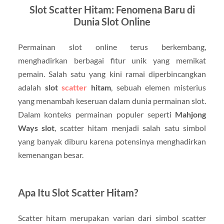
Slot Scatter Hitam: Fenomena Baru di
Dunia Slot Online
Permainan slot online terus berkembang,
menghadirkan berbagai fitur unik yang memikat
pemain. Salah satu yang kini ramai diperbincangkan
adalah
slot
scatter
hitam
, sebuah elemen misterius
yang menambah keseruan dalam dunia permainan slot.
Dalam konteks permainan populer seperti
Mahjong
Ways slot
, scatter hitam menjadi salah satu simbol
yang banyak diburu karena potensinya menghadirkan
kemenangan besar.
Apa Itu Slot Scatter Hitam?
Scatter hitam merupakan varian dari simbol scatter