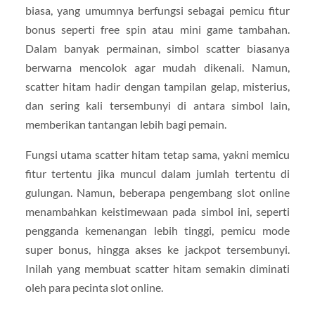
biasa, yang umumnya berfungsi sebagai pemicu fitur
bonus seperti free spin atau mini game tambahan.
Dalam banyak permainan, simbol scatter biasanya
berwarna mencolok agar mudah dikenali. Namun,
scatter hitam hadir dengan tampilan gelap, misterius,
dan sering kali tersembunyi di antara simbol lain,
memberikan tantangan lebih bagi pemain.
Fungsi utama scatter hitam tetap sama, yakni memicu
fitur tertentu jika muncul dalam jumlah tertentu di
gulungan. Namun, beberapa pengembang slot online
menambahkan keistimewaan pada simbol ini, seperti
pengganda kemenangan lebih tinggi, pemicu mode
super bonus, hingga akses ke jackpot tersembunyi.
Inilah yang membuat scatter hitam semakin diminati
oleh para pecinta slot online.