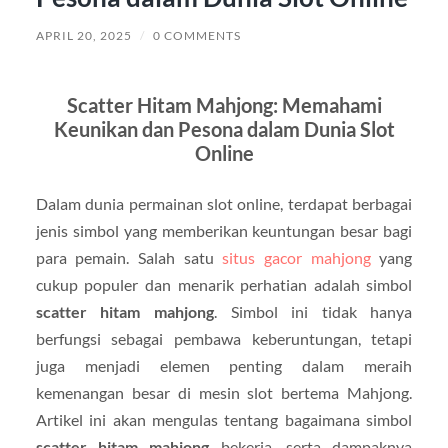
APRIL 20, 2025
/
0 COMMENTS
Scatter Hitam Mahjong: Memahami
Keunikan dan Pesona dalam Dunia Slot
Online
Dalam dunia permainan slot online, terdapat berbagai
jenis simbol yang memberikan keuntungan besar bagi
para pemain. Salah satu
situs gacor mahjong
yang
cukup populer dan menarik perhatian adalah simbol
scatter hitam mahjong
. Simbol ini tidak hanya
berfungsi sebagai pembawa keberuntungan, tetapi
juga menjadi elemen penting dalam meraih
kemenangan besar di mesin slot bertema Mahjong.
Artikel ini akan mengulas tentang bagaimana simbol
scatter hitam mahjong
bekerja, serta dampaknya