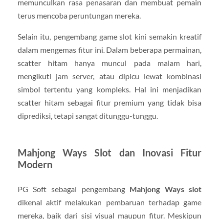
memunculkan rasa penasaran dan membuat pemain
terus mencoba peruntungan mereka.
Selain itu, pengembang game slot kini semakin kreatif
dalam mengemas fitur ini. Dalam beberapa permainan,
scatter hitam hanya muncul pada malam hari,
mengikuti jam server, atau dipicu lewat kombinasi
simbol tertentu yang kompleks. Hal ini menjadikan
scatter hitam sebagai fitur premium yang tidak bisa
diprediksi, tetapi sangat ditunggu-tunggu.
Mahjong Ways Slot dan Inovasi Fitur
Modern
PG Soft sebagai pengembang
Mahjong Ways slot
dikenal aktif melakukan pembaruan terhadap game
mereka, baik dari sisi visual maupun fitur. Meskipun