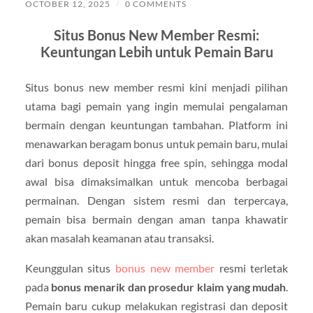
OCTOBER 12, 2025
/
0 COMMENTS
Situs Bonus New Member Resmi:
Keuntungan Lebih untuk Pemain Baru
Situs bonus new member resmi kini menjadi pilihan
utama bagi pemain yang ingin memulai pengalaman
bermain dengan keuntungan tambahan. Platform ini
menawarkan beragam bonus untuk pemain baru, mulai
dari bonus deposit hingga free spin, sehingga modal
awal bisa dimaksimalkan untuk mencoba berbagai
permainan. Dengan sistem resmi dan terpercaya,
pemain bisa bermain dengan aman tanpa khawatir
akan masalah keamanan atau transaksi.
Keunggulan situs
bonus new member
resmi terletak
pada
bonus menarik dan prosedur klaim yang mudah
.
Pemain baru cukup melakukan registrasi dan deposit