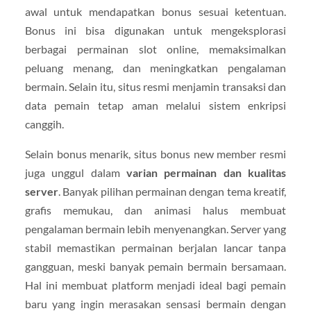
awal untuk mendapatkan bonus sesuai ketentuan.
Bonus ini bisa digunakan untuk mengeksplorasi
berbagai permainan slot online, memaksimalkan
peluang menang, dan meningkatkan pengalaman
bermain. Selain itu, situs resmi menjamin transaksi dan
data pemain tetap aman melalui sistem enkripsi
canggih.
Selain bonus menarik, situs bonus new member resmi
juga unggul dalam
varian permainan dan kualitas
server
. Banyak pilihan permainan dengan tema kreatif,
grafis memukau, dan animasi halus membuat
pengalaman bermain lebih menyenangkan. Server yang
stabil memastikan permainan berjalan lancar tanpa
gangguan, meski banyak pemain bermain bersamaan.
Hal ini membuat platform menjadi ideal bagi pemain
baru yang ingin merasakan sensasi bermain dengan