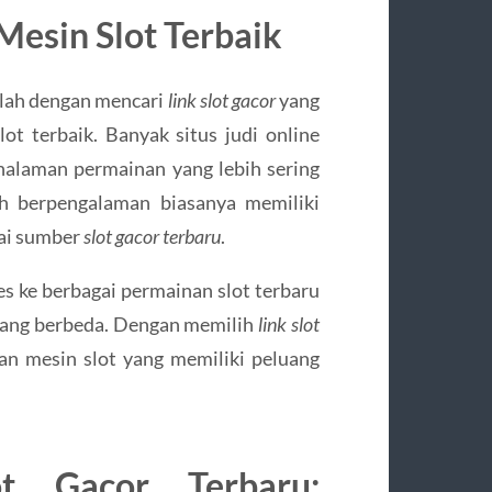
 Mesin Slot Terbaik
lah dengan mencari
link slot gacor
yang
t terbaik. Banyak situs judi online
alaman permainan yang lebih sering
 berpengalaman biasanya memiliki
gai sumber
slot gacor terbaru
.
es ke berbagai permainan slot terbaru
ang berbeda. Dengan memilih
link slot
an mesin slot yang memiliki peluang
t Gacor Terbaru: