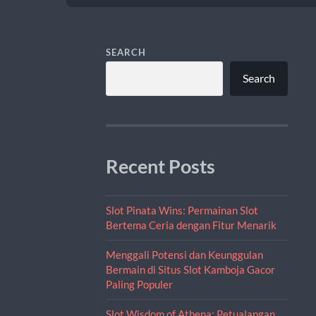
SEARCH
Search
Recent Posts
Slot Pinata Wins: Permainan Slot
Bertema Ceria dengan Fitur Menarik
Menggali Potensi dan Keunggulan
Bermain di Situs Slot Kamboja Gacor
Paling Populer
Slot Wisdom of Athena: Petualangan