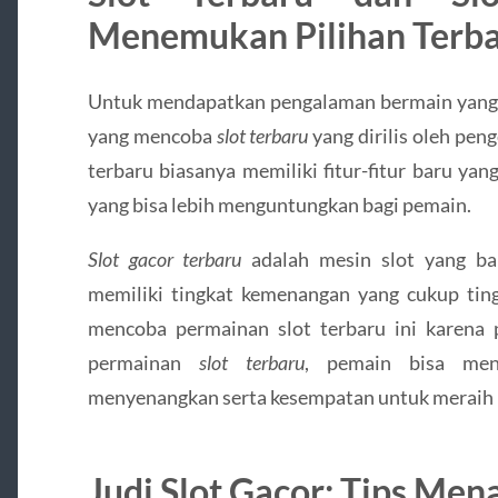
Menemukan Pilihan Terba
Untuk mendapatkan pengalaman bermain yang
yang mencoba
slot terbaru
yang dirilis oleh pen
terbaru biasanya memiliki fitur-fitur baru ya
yang bisa lebih menguntungkan bagi pemain.
Slot gacor terbaru
adalah mesin slot yang bar
memiliki tingkat kemenangan yang cukup tingg
mencoba permainan slot terbaru ini karena
permainan
slot terbaru
, pemain bisa men
menyenangkan serta kesempatan untuk meraih 
Judi Slot Gacor: Tips Men