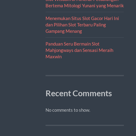
Bertema Mitologi Yunani yang Menarik
Menemukan Situs Slot Gacor Hari Ini
dan Pilihan Slot Terbaru Paling
Gampang Menang
Panduan Seru Bermain Slot
Mahjongways dan Sensasi Meraih
Maxwin
Recent Comments
No comments to show.