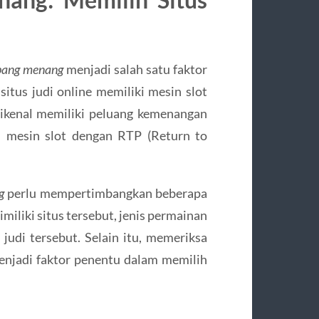
mpang menang
menjadi salah satu faktor
situs judi online memiliki mesin slot
dikenal memiliki peluang kemenangan
n mesin slot dengan RTP (Return to
g
perlu mempertimbangkan beberapa
imiliki situs tersebut, jenis permainan
s judi tersebut. Selain itu, memeriksa
enjadi faktor penentu dalam memilih