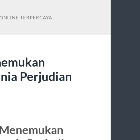
 ONLINE TERPERCAYA
enemukan
nia Perjudian
r: Menemukan