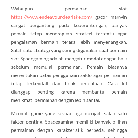
Walaupun permainan slot
https://www.endeavourclearlake.com/
gacor maxwin
sangat bergantung pada keberuntungan, banyak
pemain tetap menerapkan strategi tertentu agar
pengalaman bermain terasa lebih menyenangkan.
Salah satu strategi yang sering digunakan saat bermain
slot Spadegaming adalah mengatur modal dengan baik
sebelum memulai permainan. Pemain biasanya
menentukan batas penggunaan saldo agar permainan
tetap terkendali dan tidak berlebihan. Cara ini
dianggap penting karena membantu pemain
menikmati permainan dengan lebih santai.
Memilih game yang sesuai juga menjadi salah satu
faktor penting. Spadegaming memiliki banyak pilihan
permainan dengan karakteristik berbeda, sehingga