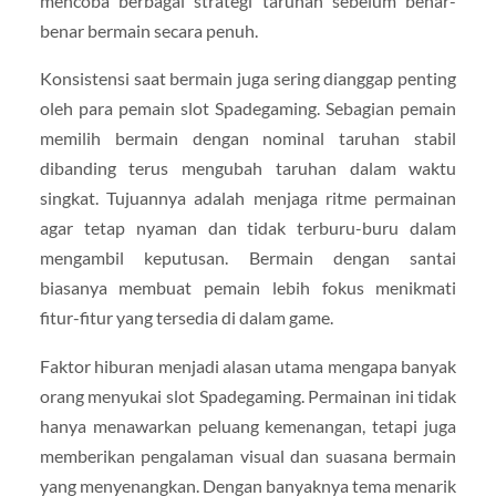
mencoba berbagai strategi taruhan sebelum benar-
benar bermain secara penuh.
Konsistensi saat bermain juga sering dianggap penting
oleh para pemain slot Spadegaming. Sebagian pemain
memilih bermain dengan nominal taruhan stabil
dibanding terus mengubah taruhan dalam waktu
singkat. Tujuannya adalah menjaga ritme permainan
agar tetap nyaman dan tidak terburu-buru dalam
mengambil keputusan. Bermain dengan santai
biasanya membuat pemain lebih fokus menikmati
fitur-fitur yang tersedia di dalam game.
Faktor hiburan menjadi alasan utama mengapa banyak
orang menyukai slot Spadegaming. Permainan ini tidak
hanya menawarkan peluang kemenangan, tetapi juga
memberikan pengalaman visual dan suasana bermain
yang menyenangkan. Dengan banyaknya tema menarik