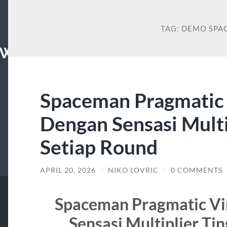
TAG:
DEMO SPA
OWN.COM
Spaceman Pragmatic 
Dengan Sensasi Multi
Setiap Round
APRIL 20, 2026
/
NIKO LOVRIC
/
0 COMMENTS
Spaceman Pragmatic Vi
Sensasi Multiplier Ti