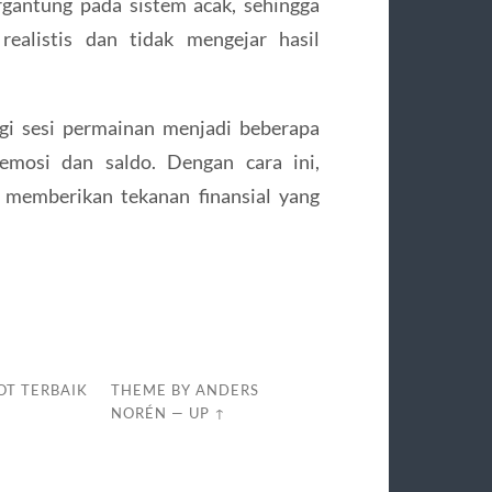
gantung pada sistem acak, sehingga
realistis dan tidak mengejar hasil
i sesi permainan menjadi beberapa
emosi dan saldo. Dengan cara ini,
 memberikan tekanan finansial yang
OT TERBAIK
THEME BY
ANDERS
NORÉN
—
UP ↑