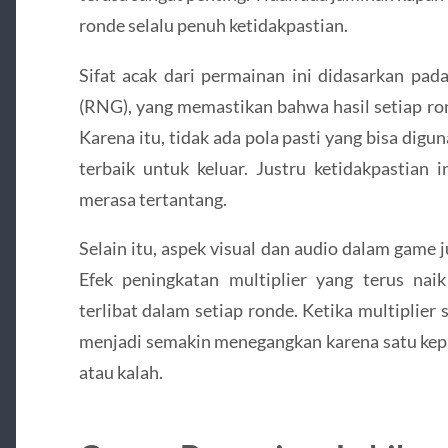
ronde selalu penuh ketidakpastian.
Sifat acak dari permainan ini didasarkan p
(RNG), yang memastikan bahwa hasil setiap ron
Karena itu, tidak ada pola pasti yang bisa di
terbaik untuk keluar. Justru ketidakpastian
merasa tertantang.
Selain itu, aspek visual dan audio dalam game
Efek peningkatan multiplier yang terus n
terlibat dalam setiap ronde. Ketika multiplier
menjadi semakin menegangkan karena satu kep
atau kalah.