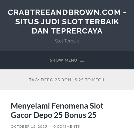
CRABTREEANDBROWN.COM -
SITUS JUDI SLOT TERBAIK
DAN TEPRERCAYA
Slot Terbaik
SHOW MENU
TAG:
DEPO 25 BONUS 25 TO KECIL
Menyelami Fenomena Slot
Gacor Depo 25 Bonus 25
OCTOBER 15, 2025
/
0 COMMENTS