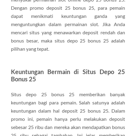
Dengan promo deposit 25 bonus 25, para pemain
dapat menikmati keuntungan ganda yang
menguntungkan dalam permainan slot. Jika Anda
mencari situs yang menawarkan deposit rendah dan
bonus besar, maka situs depo 25 bonus 25 adalah
pilihan yang tepat.
Keuntungan Bermain di Situs Depo 25
Bonus 25
Situs depo 25 bonus 25 memberikan banyak
keuntungan bagi para pemain. Salah satunya adalah
keuntungan dalam hal deposit 25 bonus 25. Dalam
promo ini, pemain hanya perlu melakukan deposit
sebesar 25 ribu dan mereka akan mendapatkan bonus
25 ribu sebagai tambahan. Ini jelas memberikan