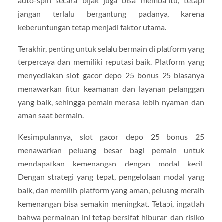
auto-spin secara bijak juga bisa membantu, tetapi
jangan terlalu bergantung padanya, karena
keberuntungan tetap menjadi faktor utama.
Terakhir, penting untuk selalu bermain di platform yang
terpercaya dan memiliki reputasi baik. Platform yang
menyediakan slot gacor depo 25 bonus 25 biasanya
menawarkan fitur keamanan dan layanan pelanggan
yang baik, sehingga pemain merasa lebih nyaman dan
aman saat bermain.
Kesimpulannya, slot gacor depo 25 bonus 25
menawarkan peluang besar bagi pemain untuk
mendapatkan kemenangan dengan modal kecil.
Dengan strategi yang tepat, pengelolaan modal yang
baik, dan memilih platform yang aman, peluang meraih
kemenangan bisa semakin meningkat. Tetapi, ingatlah
bahwa permainan ini tetap bersifat hiburan dan risiko