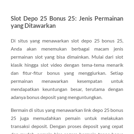
Slot Depo 25 Bonus 25: Jenis Permainan
yang Ditawarkan
Di situs yang menawarkan slot depo 25 bonus 25,
Anda akan menemukan berbagai macam jenis
permainan slot yang bisa dimainkan. Mulai dari slot
klasik hingga slot video dengan tema-tema menarik
dan fitur-fitur bonus yang menggiurkan. Setiap
permainan menawarkan kesempatan untuk
mendapatkan keuntungan besar, terutama dengan
adanya bonus deposit yang menguntungkan.
Bermain di situs yang menawarkan link depo 25 bonus
25 juga memudahkan pemain untuk melakukan
transaksi deposit. Dengan proses deposit yang cepat