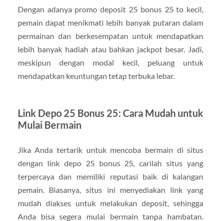
Dengan adanya promo deposit 25 bonus 25 to kecil,
pemain dapat menikmati lebih banyak putaran dalam
permainan dan berkesempatan untuk mendapatkan
lebih banyak hadiah atau bahkan jackpot besar. Jadi,
meskipun dengan modal kecil, peluang untuk
mendapatkan keuntungan tetap terbuka lebar.
Link Depo 25 Bonus 25: Cara Mudah untuk
Mulai Bermain
Jika Anda tertarik untuk mencoba bermain di situs
dengan link depo 25 bonus 25, carilah situs yang
terpercaya dan memiliki reputasi baik di kalangan
pemain. Biasanya, situs ini menyediakan link yang
mudah diakses untuk melakukan deposit, sehingga
Anda bisa segera mulai bermain tanpa hambatan.