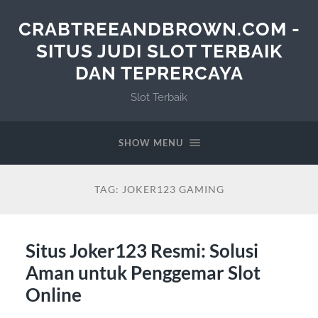
CRABTREEANDBROWN.COM -
SITUS JUDI SLOT TERBAIK
DAN TEPRERCAYA
Slot Terbaik
SHOW MENU
TAG:
JOKER123 GAMING
Situs Joker123 Resmi: Solusi
Aman untuk Penggemar Slot
Online