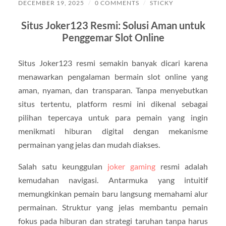
DECEMBER 19, 2025
/
0 COMMENTS
/
STICKY
Situs Joker123 Resmi: Solusi Aman untuk
Penggemar Slot Online
Situs Joker123 resmi semakin banyak dicari karena
menawarkan pengalaman bermain slot online yang
aman, nyaman, dan transparan. Tanpa menyebutkan
situs tertentu, platform resmi ini dikenal sebagai
pilihan tepercaya untuk para pemain yang ingin
menikmati hiburan digital dengan mekanisme
permainan yang jelas dan mudah diakses.
Salah satu keunggulan
joker gaming
resmi adalah
kemudahan navigasi. Antarmuka yang intuitif
memungkinkan pemain baru langsung memahami alur
permainan. Struktur yang jelas membantu pemain
fokus pada hiburan dan strategi taruhan tanpa harus