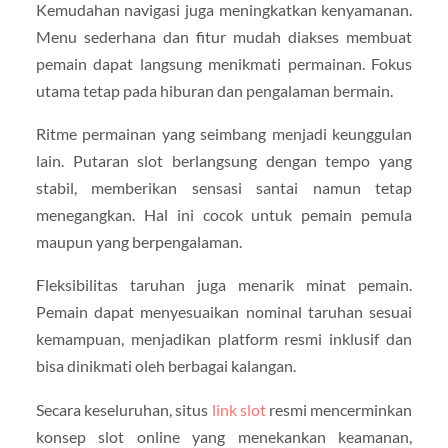
Kemudahan navigasi juga meningkatkan kenyamanan.
Menu sederhana dan fitur mudah diakses membuat
pemain dapat langsung menikmati permainan. Fokus
utama tetap pada hiburan dan pengalaman bermain.
Ritme permainan yang seimbang menjadi keunggulan
lain. Putaran slot berlangsung dengan tempo yang
stabil, memberikan sensasi santai namun tetap
menegangkan. Hal ini cocok untuk pemain pemula
maupun yang berpengalaman.
Fleksibilitas taruhan juga menarik minat pemain.
Pemain dapat menyesuaikan nominal taruhan sesuai
kemampuan, menjadikan platform resmi inklusif dan
bisa dinikmati oleh berbagai kalangan.
Secara keseluruhan, situs
link slot
resmi mencerminkan
konsep slot online yang menekankan keamanan,