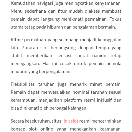
Kemudahan navigasi juga meningkatkan kenyamanan.
Menu sederhana dan fitur mudah diakses membuat
pemain dapat langsung menikmati permainan. Fokus
utama tetap pada hiburan dan pengalaman bermain.
Ritme permainan yang seimbang menjadi keunggulan
lain. Putaran slot berlangsung dengan tempo yang
stabil, memberikan sensasi santai namun tetap
menegangkan. Hal ini cocok untuk pemain pemula
maupun yang berpengalaman.
Fleksibilitas taruhan juga menarik minat pemain.
Pemain dapat menyesuaikan nominal taruhan sesuai
kemampuan, menjadikan platform resmi inklusif dan
bisa dinikmati oleh berbagai kalangan.
Secara keseluruhan, situs
link slot
resmi mencerminkan
konsep slot online yang menekankan keamanan,