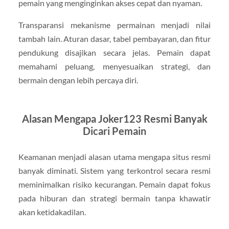
pemain yang menginginkan akses cepat dan nyaman.
Transparansi mekanisme permainan menjadi nilai
tambah lain. Aturan dasar, tabel pembayaran, dan fitur
pendukung disajikan secara jelas. Pemain dapat
memahami peluang, menyesuaikan strategi, dan
bermain dengan lebih percaya diri.
Alasan Mengapa Joker123 Resmi Banyak
Dicari Pemain
Keamanan menjadi alasan utama mengapa situs resmi
banyak diminati. Sistem yang terkontrol secara resmi
meminimalkan risiko kecurangan. Pemain dapat fokus
pada hiburan dan strategi bermain tanpa khawatir
akan ketidakadilan.