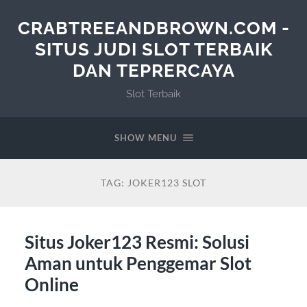
CRABTREEANDBROWN.COM -
SITUS JUDI SLOT TERBAIK
DAN TEPRERCAYA
Slot Terbaik
SHOW MENU
TAG:
JOKER123 SLOT
Situs Joker123 Resmi: Solusi
Aman untuk Penggemar Slot
Online