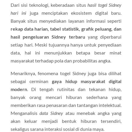
Dari sisi teknologi, keberadaan situs
hasil togel Sidney
hari ini
juga menciptakan ekosistem digital baru.
Banyak situs menyediakan layanan informasi seperti
rekap data harian, tabel statistik, grafik peluang, dan
hasil pengeluaran Sidney terbaru
yang diperbarui
setiap hari. Meski tujuannya hanya untuk penyediaan
data, hal ini menunjukkan betapa besar minat
masyarakat terhadap pola dan probabilitas angka.
Menariknya, fenomena togel Sidney juga bisa dilihat
sebagai cerminan
gaya hidup masyarakat digital
modern
. Di tengah rutinitas dan tekanan hidup,
banyak orang mencari hiburan sederhana yang
memberikan rasa penasaran dan tantangan intelektual.
Menganalisis
data Sidney
atau menebak angka yang
akan keluar menjadi bentuk hiburan tersendiri,
sekaligus sarana interaksi sosial di dunia maya.