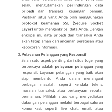
selalu mengutamakan
perlindungan data
pribadi
dan transaksi keuangan pemain.
Pastikan situs yang Anda pilih menggunakan
protokol keamanan SSL (Secure Socket
Layer)
untuk mengenkripsi data Anda. Dengan
enkripsi ini, data pribadi dan transaksi Anda
akan tetap aman dari ancaman peretasan atau
kebocoran informasi.
Pelayanan Pelanggan yang Responsif
Salah satu aspek penting dari situs togel yang
terpercaya adalah
pelayanan pelanggan
yang
responsif. Layanan pelanggan yang baik akan
siap membantu Anda dalam menangani
berbagai masalah, seperti kendala teknis,
masalah transaksi, atau pertanyaan seputar
permainan. Pilihlah situs yang menyediakan
dukungan pelanggan melalui berbagai saluran
komunikasi, seperti live chat, email, atau