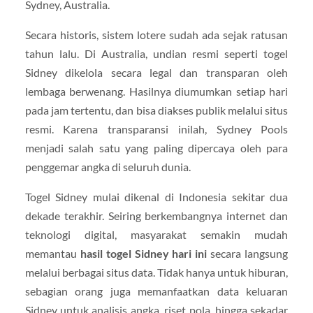
Sydney, Australia.
Secara historis, sistem lotere sudah ada sejak ratusan
tahun lalu. Di Australia, undian resmi seperti togel
Sidney dikelola secara legal dan transparan oleh
lembaga berwenang. Hasilnya diumumkan setiap hari
pada jam tertentu, dan bisa diakses publik melalui situs
resmi. Karena transparansi inilah, Sydney Pools
menjadi salah satu yang paling dipercaya oleh para
penggemar angka di seluruh dunia.
Togel Sidney mulai dikenal di Indonesia sekitar dua
dekade terakhir. Seiring berkembangnya internet dan
teknologi digital, masyarakat semakin mudah
memantau
hasil togel Sidney hari ini
secara langsung
melalui berbagai situs data. Tidak hanya untuk hiburan,
sebagian orang juga memanfaatkan data keluaran
Sidney untuk analisis angka, riset pola, hingga sekadar