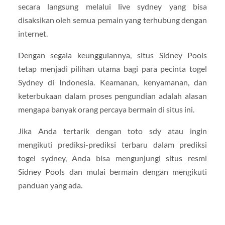
secara langsung melalui live sydney yang bisa
disaksikan oleh semua pemain yang terhubung dengan
internet.
Dengan segala keunggulannya, situs Sidney Pools
tetap menjadi pilihan utama bagi para pecinta togel
Sydney di Indonesia. Keamanan, kenyamanan, dan
keterbukaan dalam proses pengundian adalah alasan
mengapa banyak orang percaya bermain di situs ini.
Jika Anda tertarik dengan toto sdy atau ingin
mengikuti prediksi-prediksi terbaru dalam prediksi
togel sydney, Anda bisa mengunjungi situs resmi
Sidney Pools dan mulai bermain dengan mengikuti
panduan yang ada.