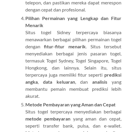
telepon, dan pastikan mereka dapat merespon
dengan cepat dan profesional.
Pilihan Permainan yang Lengkap dan Fitur
Menarik
Situs togel Sidney terpercaya biasanya
menawarkan berbagai pilihan permainan togel
dengan
fitur-fitur menarik
. Situs tersebut
menyediakan berbagai jenis pasaran togel,
termasuk Togel Sydney, Togel Singapore, Togel
Hongkong, dan lainnya. Selain itu, situs
terpercaya juga memiliki fitur seperti
prediksi
angka
,
data keluaran
, dan
analisis
yang
membantu pemain membuat prediksi lebih
akurat.
Metode Pembayaran yang Aman dan Cepat
Situs togel terpercaya menyediakan berbagai
metode pembayaran
yang aman dan cepat,
seperti transfer bank, pulsa, dan e-wallet.