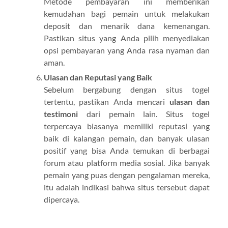
Metode pembayaran ini memberikan
kemudahan bagi pemain untuk melakukan
deposit dan menarik dana kemenangan.
Pastikan situs yang Anda pilih menyediakan
opsi pembayaran yang Anda rasa nyaman dan
aman.
Ulasan dan Reputasi yang Baik
Sebelum bergabung dengan situs togel
tertentu, pastikan Anda mencari
ulasan dan
testimoni
dari pemain lain. Situs togel
terpercaya biasanya memiliki reputasi yang
baik di kalangan pemain, dan banyak ulasan
positif yang bisa Anda temukan di berbagai
forum atau platform media sosial. Jika banyak
pemain yang puas dengan pengalaman mereka,
itu adalah indikasi bahwa situs tersebut dapat
dipercaya.