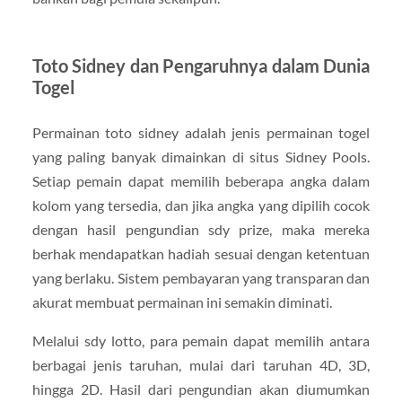
Toto Sidney dan Pengaruhnya dalam Dunia
Togel
Permainan toto sidney adalah jenis permainan togel
yang paling banyak dimainkan di situs Sidney Pools.
Setiap pemain dapat memilih beberapa angka dalam
kolom yang tersedia, dan jika angka yang dipilih cocok
dengan hasil pengundian sdy prize, maka mereka
berhak mendapatkan hadiah sesuai dengan ketentuan
yang berlaku. Sistem pembayaran yang transparan dan
akurat membuat permainan ini semakin diminati.
Melalui sdy lotto, para pemain dapat memilih antara
berbagai jenis taruhan, mulai dari taruhan 4D, 3D,
hingga 2D. Hasil dari pengundian akan diumumkan