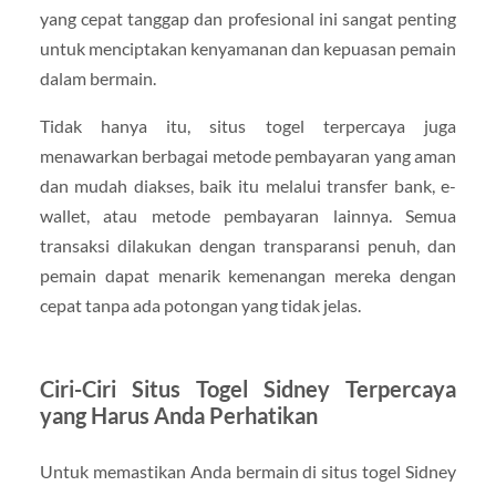
yang cepat tanggap dan profesional ini sangat penting
untuk menciptakan kenyamanan dan kepuasan pemain
dalam bermain.
Tidak hanya itu, situs togel terpercaya juga
menawarkan berbagai metode pembayaran yang aman
dan mudah diakses, baik itu melalui transfer bank, e-
wallet, atau metode pembayaran lainnya. Semua
transaksi dilakukan dengan transparansi penuh, dan
pemain dapat menarik kemenangan mereka dengan
cepat tanpa ada potongan yang tidak jelas.
Ciri-Ciri Situs Togel Sidney Terpercaya
yang Harus Anda Perhatikan
Untuk memastikan Anda bermain di situs togel Sidney