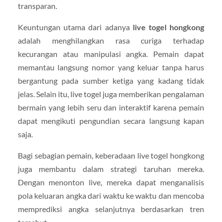
transparan.
Keuntungan utama dari adanya
live togel hongkong
adalah menghilangkan rasa curiga terhadap
kecurangan atau manipulasi angka. Pemain dapat
memantau langsung nomor yang keluar tanpa harus
bergantung pada sumber ketiga yang kadang tidak
jelas. Selain itu, live togel juga memberikan pengalaman
bermain yang lebih seru dan interaktif karena pemain
dapat mengikuti pengundian secara langsung kapan
saja.
Bagi sebagian pemain, keberadaan live togel hongkong
juga membantu dalam strategi taruhan mereka.
Dengan menonton live, mereka dapat menganalisis
pola keluaran angka dari waktu ke waktu dan mencoba
memprediksi angka selanjutnya berdasarkan tren