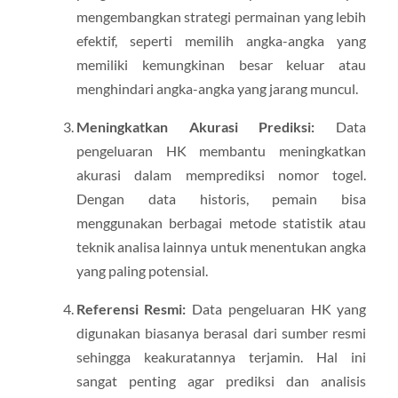
mengembangkan strategi permainan yang lebih
efektif, seperti memilih angka-angka yang
memiliki kemungkinan besar keluar atau
menghindari angka-angka yang jarang muncul.
Meningkatkan Akurasi Prediksi:
Data
pengeluaran HK membantu meningkatkan
akurasi dalam memprediksi nomor togel.
Dengan data historis, pemain bisa
menggunakan berbagai metode statistik atau
teknik analisa lainnya untuk menentukan angka
yang paling potensial.
Referensi Resmi:
Data pengeluaran HK yang
digunakan biasanya berasal dari sumber resmi
sehingga keakuratannya terjamin. Hal ini
sangat penting agar prediksi dan analisis