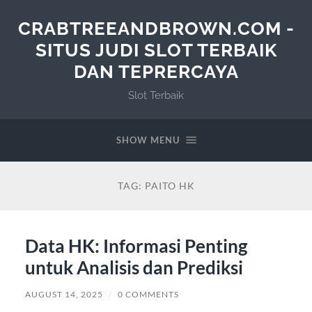
CRABTREEANDBROWN.COM -
SITUS JUDI SLOT TERBAIK
DAN TEPRERCAYA
Slot Terbaik
SHOW MENU
TAG:
PAITO HK
Data HK: Informasi Penting
untuk Analisis dan Prediksi
AUGUST 14, 2025
/
0 COMMENTS