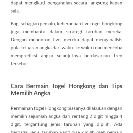
dapat mengikuti pengundian secara langsung kapan
saja.
Bagi sebagian pemain, keberadaan live togel hongkong
juga membantu dalam strategi taruhan mereka.
Dengan menonton live, mereka dapat menganalisis
pola keluaran angka dari waktu ke waktu dan mencoba
memprediksi angka selanjutnya berdasarkan tren
tersebut.
Cara Bermain Togel Hongkong dan Tips
Memilih Angka
Permainan togel Hongkong biasanya dilakukan dengan
memilih sejumlah angka dari rentang 2 digit hingga 4
digit, tergantung jenis taruhan yang dipilih. Ada
berbagai jenis taruhan yang bisa dipilih oleh pemain