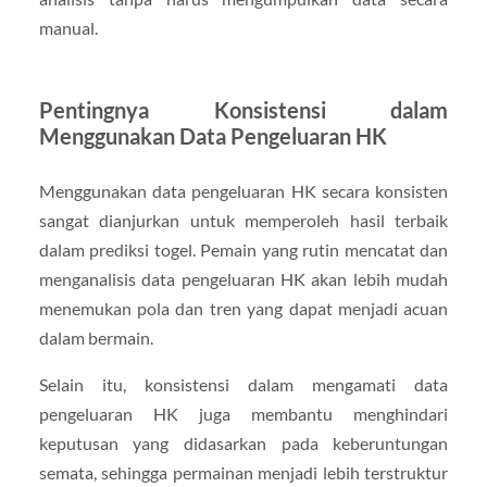
manual.
Pentingnya Konsistensi dalam
Menggunakan Data Pengeluaran HK
Menggunakan data pengeluaran HK secara konsisten
sangat dianjurkan untuk memperoleh hasil terbaik
dalam prediksi togel. Pemain yang rutin mencatat dan
menganalisis data pengeluaran HK akan lebih mudah
menemukan pola dan tren yang dapat menjadi acuan
dalam bermain.
Selain itu, konsistensi dalam mengamati data
pengeluaran HK juga membantu menghindari
keputusan yang didasarkan pada keberuntungan
semata, sehingga permainan menjadi lebih terstruktur