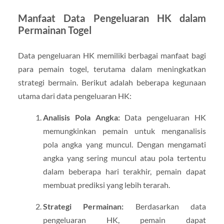
Manfaat Data Pengeluaran HK dalam
Permainan Togel
Data pengeluaran HK memiliki berbagai manfaat bagi
para pemain togel, terutama dalam meningkatkan
strategi bermain. Berikut adalah beberapa kegunaan
utama dari data pengeluaran HK:
Analisis Pola Angka:
Data pengeluaran HK
memungkinkan pemain untuk menganalisis
pola angka yang muncul. Dengan mengamati
angka yang sering muncul atau pola tertentu
dalam beberapa hari terakhir, pemain dapat
membuat prediksi yang lebih terarah.
Strategi Permainan:
Berdasarkan data
pengeluaran HK, pemain dapat