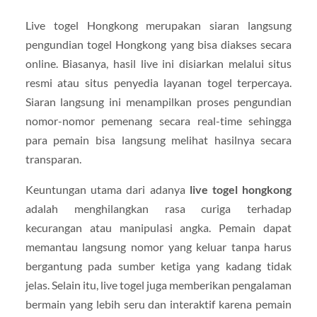
Live togel Hongkong merupakan siaran langsung
pengundian togel Hongkong yang bisa diakses secara
online. Biasanya, hasil live ini disiarkan melalui situs
resmi atau situs penyedia layanan togel terpercaya.
Siaran langsung ini menampilkan proses pengundian
nomor-nomor pemenang secara real-time sehingga
para pemain bisa langsung melihat hasilnya secara
transparan.
Keuntungan utama dari adanya
live togel hongkong
adalah menghilangkan rasa curiga terhadap
kecurangan atau manipulasi angka. Pemain dapat
memantau langsung nomor yang keluar tanpa harus
bergantung pada sumber ketiga yang kadang tidak
jelas. Selain itu, live togel juga memberikan pengalaman
bermain yang lebih seru dan interaktif karena pemain