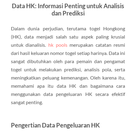
Data HK: Informasi Penting untuk Analisis
dan Prediksi
Dalam dunia perjudian, terutama togel Hongkong
(HK), data menjadi salah satu aspek paling krusial
untuk dianalisis.
hk pools
merupakan catatan resmi
dari hasil keluaran nomor togel setiap harinya. Data ini
sangat dibutuhkan oleh para pemain dan pengamat
togel untuk melakukan prediksi, analisis pola, serta
meningkatkan peluang kemenangan. Oleh karena itu,
memahami apa itu data HK dan bagaimana cara
menggunakan data pengeluaran HK secara efektif
sangat penting.
Pengertian Data Pengeluaran HK