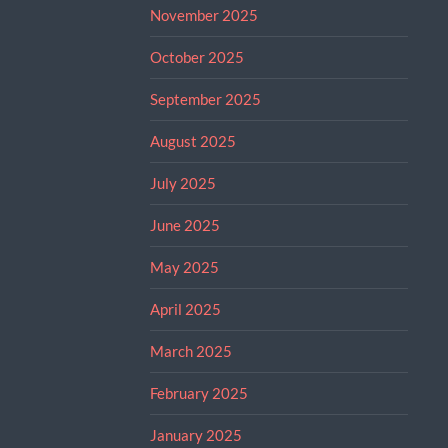
November 2025
October 2025
September 2025
August 2025
July 2025
June 2025
May 2025
April 2025
March 2025
February 2025
January 2025