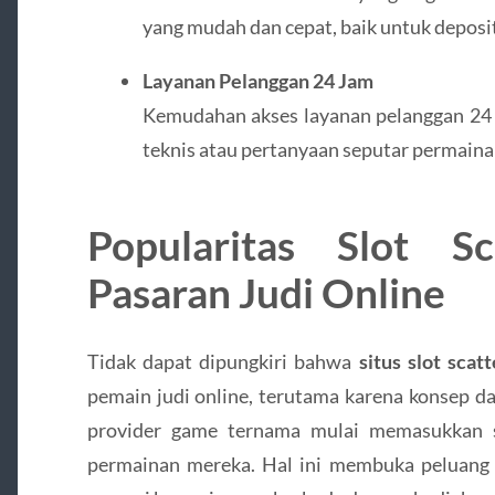
yang mudah dan cepat, baik untuk depos
Layanan Pelanggan 24 Jam
Kemudahan akses layanan pelanggan 24 
teknis atau pertanyaan seputar permaina
Popularitas Slot S
Pasaran Judi Online
Tidak dapat dipungkiri bahwa
situs slot scat
pemain judi online, terutama karena konsep da
provider game ternama mulai memasukkan s
permainan mereka. Hal ini membuka peluang