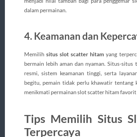
menjadi nilai tambah bagi para penggemar sl
dalam permainan.
4. Keamanan dan Keperca
Memilih
situs slot scatter hitam
yang terperc
bermain lebih aman dan nyaman. Situs-situs t
resmi, sistem keamanan tinggi, serta layana
begitu, pemain tidak perlu khawatir tentang 
menikmati permainan slot scatter hitam favorit
Tips Memilih Situs S
Terpercaya