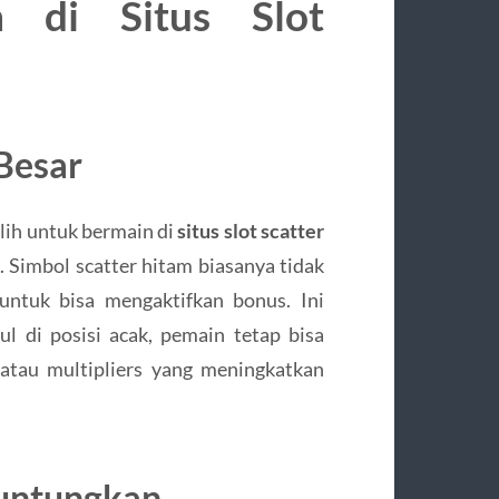
n di Situs Slot
Besar
lih untuk bermain di
situs slot scatter
. Simbol scatter hitam biasanya tidak
untuk bisa mengaktifkan bonus. Ini
l di posisi acak, pemain tetap bisa
 atau multipliers yang meningkatkan
guntungkan