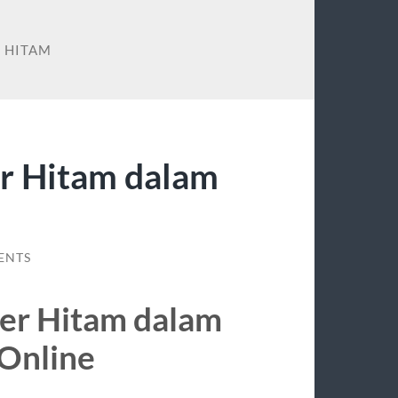
R HITAM
er Hitam dalam
ENTS
ter Hitam dalam
 Online