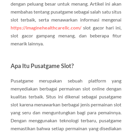
dengan peluang besar untuk menang. Artikel ini akan
membahas tentang pusatgame sebagai salah satu situs
slot terbaik, serta menawarkan informasi mengenai
https://imaginehealthcarellc.com/
slot gacor hari ini,
slot gacor gampang menang, dan beberapa fitur
menarik lainnya.
Apa Itu Pusatgame Slot?
Pusatgame merupakan sebuah platform yang
menyediakan berbagai permainan slot online dengan
kualitas terbaik. Situs ini dikenal sebagai pusatgame
slot karena menawarkan berbagai jenis permainan slot
yang seru dan menguntungkan bagi para pemainnya.
Dengan menggunakan teknologi terbaru, pusatgame
memastikan bahwa setiap permainan yang disediakan