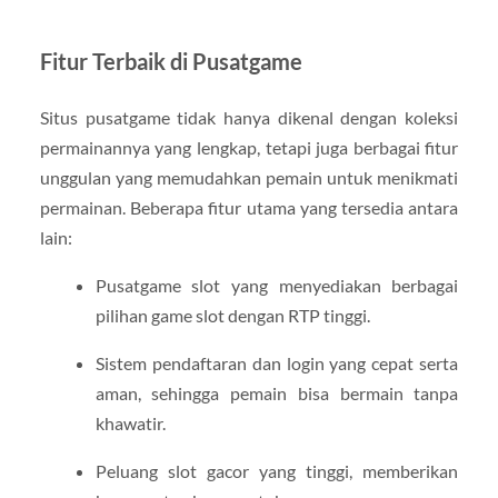
Fitur Terbaik di Pusatgame
Situs pusatgame tidak hanya dikenal dengan koleksi
permainannya yang lengkap, tetapi juga berbagai fitur
unggulan yang memudahkan pemain untuk menikmati
permainan. Beberapa fitur utama yang tersedia antara
lain:
Pusatgame slot yang menyediakan berbagai
pilihan game slot dengan RTP tinggi.
Sistem pendaftaran dan login yang cepat serta
aman, sehingga pemain bisa bermain tanpa
khawatir.
Peluang slot gacor yang tinggi, memberikan