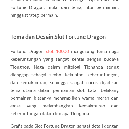
Fortune Dragon, mulai dari tema, fitur permainan,
hingga strategi bermain.
Tema dan Desain Slot Fortune Dragon
Fortune Dragon
slot 10000
mengusung tema naga
keberuntungan yang sangat kental dengan budaya
Tionghoa. Naga dalam mitologi Tionghoa sering
dianggap sebagai simbol kekuatan, keberuntungan,
dan kemakmuran, sehingga sangat cocok dijadikan
tema utama dalam permainan slot. Latar belakang
permainan biasanya menampilkan warna merah dan
emas yang melambangkan kemakmuran dan
keberuntungan dalam budaya Tionghoa.
Grafis pada Slot Fortune Dragon sangat detail dengan