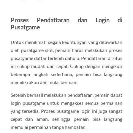
Proses Pendaftaran dan Login di
Pusatgame
Untuk menikmati segala keuntungan yang ditawarkan
oleh pusatgame slot, pemain harus melakukan proses
pusatgame daftar terlebih dahulu. Pendaftaran di situs
ini cukup mudah dan cepat. Cukup dengan mengikuti
beberapa langkah sederhana, pemain bisa langsung
memiliki akun dan mulai bermain.
Setelah berhasil melakukan pendaftaran, pemain dapat
login pusatgame untuk mengakses semua permainan
yang tersedia. Proses pusatgame login ini juga sangat
cepat dan aman, sehingga pemain bisa langsung
memulai permainan tanpa hambatan.