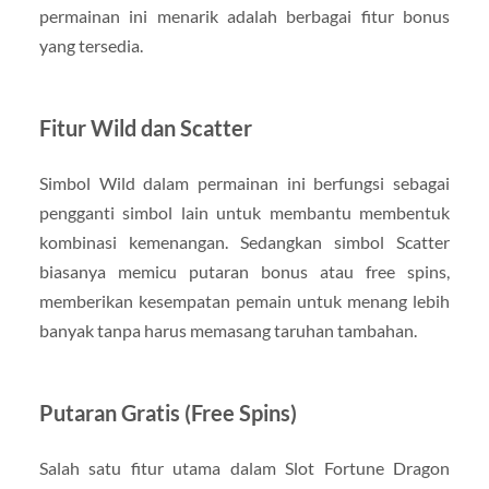
permainan ini menarik adalah berbagai fitur bonus
yang tersedia.
Fitur Wild dan Scatter
Simbol Wild dalam permainan ini berfungsi sebagai
pengganti simbol lain untuk membantu membentuk
kombinasi kemenangan. Sedangkan simbol Scatter
biasanya memicu putaran bonus atau free spins,
memberikan kesempatan pemain untuk menang lebih
banyak tanpa harus memasang taruhan tambahan.
Putaran Gratis (Free Spins)
Salah satu fitur utama dalam Slot Fortune Dragon