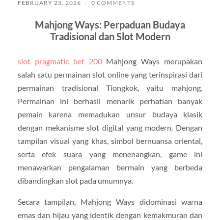
FEBRUARY 23, 2026
/
0 COMMENTS
Mahjong Ways
: Perpaduan Budaya
Tradisional dan Slot Modern
slot pragmatic bet 200
Mahjong Ways merupakan
salah satu permainan slot online yang terinspirasi dari
permainan tradisional Tiongkok, yaitu mahjong.
Permainan ini berhasil menarik perhatian banyak
pemain karena memadukan unsur budaya klasik
dengan mekanisme slot digital yang modern. Dengan
tampilan visual yang khas, simbol bernuansa oriental,
serta efek suara yang menenangkan, game ini
menawarkan pengalaman bermain yang berbeda
dibandingkan slot pada umumnya.
Secara tampilan, Mahjong Ways didominasi warna
emas dan hijau yang identik dengan kemakmuran dan