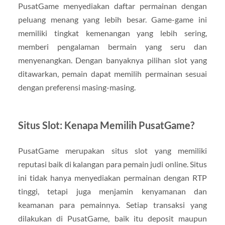
PusatGame menyediakan daftar permainan dengan
peluang menang yang lebih besar. Game-game ini
memiliki tingkat kemenangan yang lebih sering,
memberi pengalaman bermain yang seru dan
menyenangkan. Dengan banyaknya pilihan slot yang
ditawarkan, pemain dapat memilih permainan sesuai
dengan preferensi masing-masing.
Situs Slot: Kenapa Memilih PusatGame?
PusatGame merupakan situs slot yang memiliki
reputasi baik di kalangan para pemain judi online. Situs
ini tidak hanya menyediakan permainan dengan RTP
tinggi, tetapi juga menjamin kenyamanan dan
keamanan para pemainnya. Setiap transaksi yang
dilakukan di PusatGame, baik itu deposit maupun