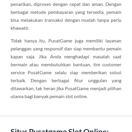
penarikan, diproses dengan cepat dan aman. Dengan
berbagai metode pembayaran yang tersedia, pemain
bisa melakukan transaksi dengan mudah tanpa perlu
khawatir.
Tidak hanya itu, PusatGame juga memiliki layanan
pelanggan yang responsif dan siap membantu pemain
kapan saja. Jika Anda menghadapi masalah saat
bermain atau membutuhkan bantuan, tim customer
service PusatGame selalu siap memberikan solusi
terbaik. Dengan berbagai fitur unggulan yang
ditawarkan, tak heran jika PusatGame menjadi pilihan
utama bagi banyak pemain slot online.
Situs Pusatgame Slot Online: