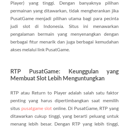
Player) yang tinggi. Dengan banyaknya pilihan
permainan yang ditawarkan, tidak mengherankan jika
PusatGame menjadi pilihan utama bagi para pecinta
judi slot di Indonesia. Situs ini menawarkan
pengalaman bermain yang menyenangkan dengan
berbagai fitur menarik dan juga berbagai kemudahan
akses melalui link PusatGame.
RTP PusatGame: Keunggulan yang
Membuat Slot Lebih Menguntungkan
RTP atau Return to Player adalah salah satu faktor
penting yang harus dipertimbangkan saat memilih
situs
pusatgame slot
online. Di PusatGame, RTP yang
ditawarkan cukup tinggi, yang berarti peluang untuk
menang lebih besar. Dengan RTP yang lebih tinggi,