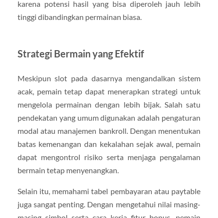
karena potensi hasil yang bisa diperoleh jauh lebih
tinggi dibandingkan permainan biasa.
Strategi Bermain yang Efektif
Meskipun slot pada dasarnya mengandalkan sistem
acak, pemain tetap dapat menerapkan strategi untuk
mengelola permainan dengan lebih bijak. Salah satu
pendekatan yang umum digunakan adalah pengaturan
modal atau manajemen bankroll. Dengan menentukan
batas kemenangan dan kekalahan sejak awal, pemain
dapat mengontrol risiko serta menjaga pengalaman
bermain tetap menyenangkan.
Selain itu, memahami tabel pembayaran atau paytable
juga sangat penting. Dengan mengetahui nilai masing-
masing simbol serta cara kerja fitur bonus, pemain