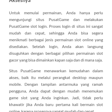
Aksesnya
Untuk memulai permainan, Anda hanya perlu
mengunjungi situs PusatGame dan melakukan
PusatGame slot login. Proses login di situs ini sangat
mudah dan cepat, sehingga Anda bisa segera
menikmati berbagai jenis permainan slot online yang
disediakan. Setelah login, Anda akan langsung
disuguhkan dengan berbagai pilihan permainan slot
gacor yang bisa dimainkan kapan saja dan di mana saja.
Situs PusatGame menawarkan kemudahan dalam
akses, baik itu melalui perangkat desktop maupun
mobile. Dengan tampilan antarmuka yang ramah
pengguna, Anda dapat dengan mudah menemukan
game slot yang Anda inginkan. Jadi, tidak perlu
khawatir jika Anda baru pertama kali bermain slot
online, karena prosesnya sangat mudah dan cepat.