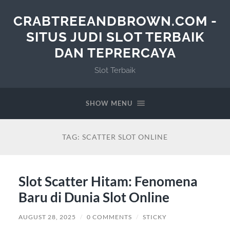
CRABTREEANDBROWN.COM -
SITUS JUDI SLOT TERBAIK
DAN TEPRERCAYA
Slot Terbaik
SHOW MENU
TAG:
SCATTER SLOT ONLINE
Slot Scatter Hitam: Fenomena
Baru di Dunia Slot Online
AUGUST 28, 2025
/
0 COMMENTS
/
STICKY