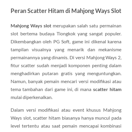
Peran Scatter Hitam di Mahjong Ways Slot
Mahjong Ways slot
merupakan salah satu permainan
slot bertema budaya Tiongkok yang sangat populer.
Dikembangkan oleh PG Soft, game ini dikenal karena
tampilan visualnya yang menarik dan mekanisme
permainannya yang dinamis. Di versi Mahjong Ways 2,
fitur scatter sudah menjadi komponen penting dalam
menghadirkan putaran gratis yang menguntungkan.
Namun, banyak pemain mencari versi modifikasi atau
tema tambahan dari game ini, di mana
scatter hitam
mulai diperkenalkan.
Dalam versi modifikasi atau event khusus Mahjong
Ways slot, scatter hitam biasanya hanya muncul pada
level tertentu atau saat pemain mencapai kombinasi