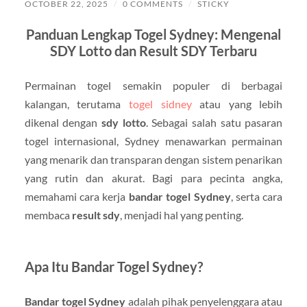
OCTOBER 22, 2025
/
0 COMMENTS
/
STICKY
Panduan Lengkap Togel Sydney: Mengenal
SDY Lotto dan Result SDY Terbaru
Permainan togel semakin populer di berbagai
kalangan, terutama
togel sidney
atau yang lebih
dikenal dengan
sdy lotto
. Sebagai salah satu pasaran
togel internasional, Sydney menawarkan permainan
yang menarik dan transparan dengan sistem penarikan
yang rutin dan akurat. Bagi para pecinta angka,
memahami cara kerja
bandar togel Sydney
, serta cara
membaca
result sdy
, menjadi hal yang penting.
Apa Itu Bandar Togel Sydney?
Bandar togel Sydney
adalah pihak penyelenggara atau