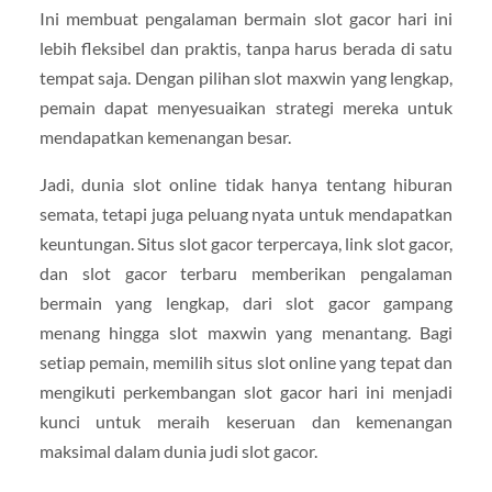
Ini membuat pengalaman bermain slot gacor hari ini
lebih fleksibel dan praktis, tanpa harus berada di satu
tempat saja. Dengan pilihan slot maxwin yang lengkap,
pemain dapat menyesuaikan strategi mereka untuk
mendapatkan kemenangan besar.
Jadi, dunia slot online tidak hanya tentang hiburan
semata, tetapi juga peluang nyata untuk mendapatkan
keuntungan. Situs slot gacor terpercaya, link slot gacor,
dan slot gacor terbaru memberikan pengalaman
bermain yang lengkap, dari slot gacor gampang
menang hingga slot maxwin yang menantang. Bagi
setiap pemain, memilih situs slot online yang tepat dan
mengikuti perkembangan slot gacor hari ini menjadi
kunci untuk meraih keseruan dan kemenangan
maksimal dalam dunia judi slot gacor.