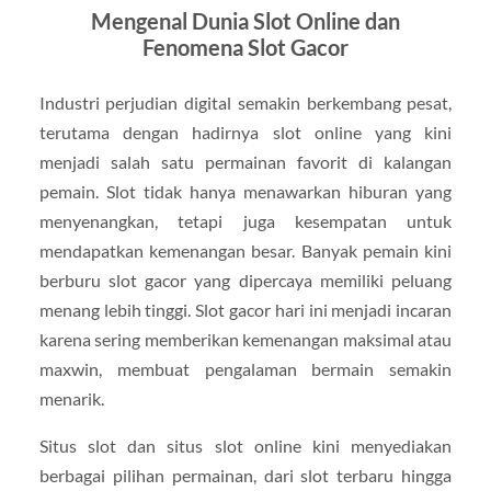
Mengenal Dunia Slot Online dan
Fenomena Slot Gacor
Industri perjudian digital semakin berkembang pesat,
terutama dengan hadirnya slot online yang kini
menjadi salah satu permainan favorit di kalangan
pemain. Slot tidak hanya menawarkan hiburan yang
menyenangkan, tetapi juga kesempatan untuk
mendapatkan kemenangan besar. Banyak pemain kini
berburu slot gacor yang dipercaya memiliki peluang
menang lebih tinggi. Slot gacor hari ini menjadi incaran
karena sering memberikan kemenangan maksimal atau
maxwin, membuat pengalaman bermain semakin
menarik.
Situs slot dan situs slot online kini menyediakan
berbagai pilihan permainan, dari slot terbaru hingga