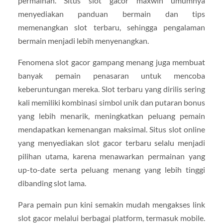
permainan. Situs slot gacor maxwin umumnya
menyediakan panduan bermain dan tips
memenangkan slot terbaru, sehingga pengalaman
bermain menjadi lebih menyenangkan.
Fenomena slot gacor gampang menang juga membuat
banyak pemain penasaran untuk mencoba
keberuntungan mereka. Slot terbaru yang dirilis sering
kali memiliki kombinasi simbol unik dan putaran bonus
yang lebih menarik, meningkatkan peluang pemain
mendapatkan kemenangan maksimal. Situs slot online
yang menyediakan slot gacor terbaru selalu menjadi
pilihan utama, karena menawarkan permainan yang
up-to-date serta peluang menang yang lebih tinggi
dibanding slot lama.
Para pemain pun kini semakin mudah mengakses link
slot gacor melalui berbagai platform, termasuk mobile.