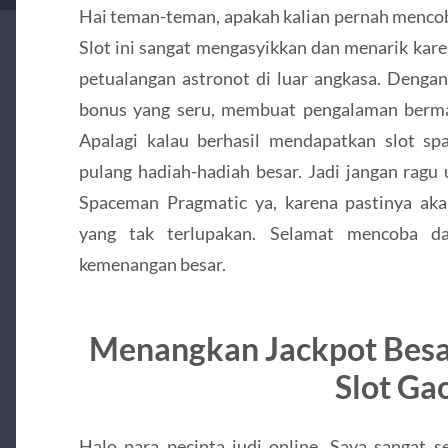
Hai teman-teman, apakah kalian pernah menco
Slot ini sangat mengasyikkan dan menarik kar
petualangan astronot di luar angkasa. Dengan
bonus yang seru, membuat pengalaman berm
Apalagi kalau berhasil mendapatkan slot s
pulang hadiah-hadiah besar. Jadi jangan ragu
Spaceman Pragmatic ya, karena pastinya a
yang tak terlupakan. Selamat mencoba d
kemenangan besar.
Menangkan Jackpot Bes
Slot Ga
Halo para pecinta judi online. Saya sangat 