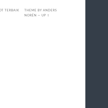
OT TERBAIK
THEME BY
ANDERS
NORÉN
—
UP ↑