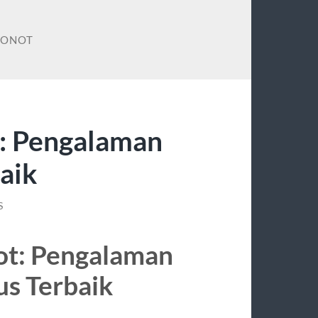
RONOT
: Pengalaman
baik
S
t: Pengalaman
us Terbaik