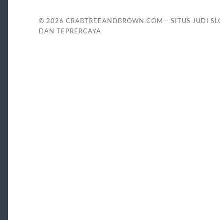
© 2026
CRABTREEANDBROWN.COM – SITUS JUDI SL
DAN TEPRERCAYA