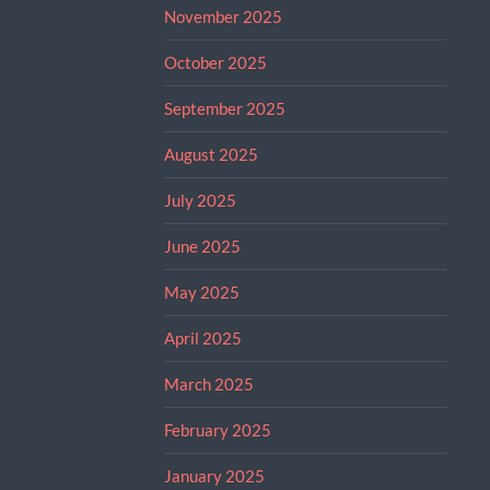
November 2025
October 2025
September 2025
August 2025
July 2025
June 2025
May 2025
April 2025
March 2025
February 2025
January 2025