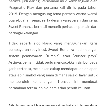
pecinta judi daring. Permainan ini dikembangkan oleh
Pragmatic Play
dan pertama kali dirilis pada tahun
2019. Dengan mengusung tema permen warna-warni,
buah-buahan segar, serta desain yang cerah dan ceria,
Sweet Bonanza berhasil menarik perhatian pemain dari
berbagai kalangan.
Tidak seperti slot klasik yang menggunakan garis
pembayaran (paylines), Sweet Bonanza hadir dengan
sistem pembayaran “tumble” atau “cluster pays”.
Artinya, pemain tidak perlu mencocokkan simbol pada
garis tertentu, melainkan cukup mendapatkan delapan
atau lebih simbol yang sama di mana saja di layar untuk
memperoleh kemenangan. Konsep ini membuat
permainan terasa lebih dinamis dan penuh kejutan.
Mekanisme Permainan dan Fitur Unggulan