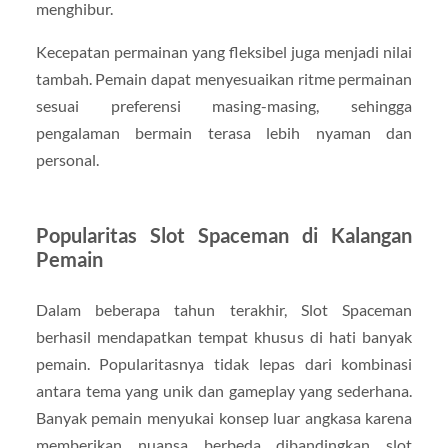
menghibur.
Kecepatan permainan yang fleksibel juga menjadi nilai
tambah. Pemain dapat menyesuaikan ritme permainan
sesuai preferensi masing-masing, sehingga
pengalaman bermain terasa lebih nyaman dan
personal.
Popularitas Slot Spaceman di Kalangan
Pemain
Dalam beberapa tahun terakhir, Slot Spaceman
berhasil mendapatkan tempat khusus di hati banyak
pemain. Popularitasnya tidak lepas dari kombinasi
antara tema yang unik dan gameplay yang sederhana.
Banyak pemain menyukai konsep luar angkasa karena
memberikan nuansa berbeda dibandingkan slot