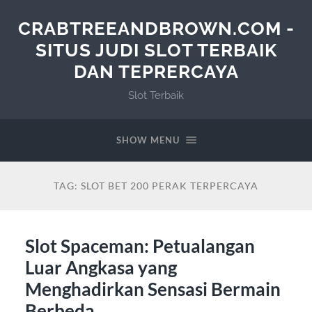
CRABTREEANDBROWN.COM -
SITUS JUDI SLOT TERBAIK
DAN TEPRERCAYA
Slot Terbaik
SHOW MENU
TAG:
SLOT BET 200 PERAK TERPERCAYA
Slot Spaceman: Petualangan
Luar Angkasa yang
Menghadirkan Sensasi Bermain
Berbeda