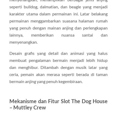
seperti bulldog, dalmatian, dan beagle yang menjadi
karakter utama dalam permainan ini. Latar belakang
permainan menggambarkan suasana halaman rumah
yang penuh dengan mainan anjing dan perlengkapan
lainnya, memberikan nuansa santai dan
menyenangkan.
Desain grafis yang detail dan animasi yang halus
membuat pengalaman bermain menjadi lebih hidup
dan menghibur. Ditambah dengan musik latar yang
ceria, pemain akan merasa seperti berada di taman
bermain anjing yang penuh kegembiraan.
Mekanisme dan Fitur Slot The Dog House
– Muttley Crew