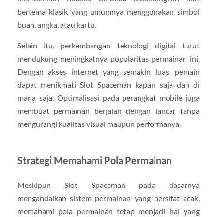
bertema klasik yang umumnya menggunakan simbol
buah, angka, atau kartu.
Selain itu, perkembangan teknologi digital turut
mendukung meningkatnya popularitas permainan ini.
Dengan akses internet yang semakin luas, pemain
dapat menikmati Slot Spaceman kapan saja dan di
mana saja. Optimalisasi pada perangkat mobile juga
membuat permainan berjalan dengan lancar tanpa
mengurangi kualitas visual maupun performanya.
Strategi Memahami Pola Permainan
Meskipun Slot Spaceman pada dasarnya
mengandalkan sistem permainan yang bersifat acak,
memahami pola permainan tetap menjadi hal yang