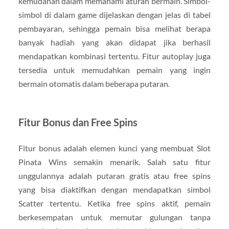
kemudahan dalam memahami aturan bermain. Simbol-
simbol di dalam game dijelaskan dengan jelas di tabel
pembayaran, sehingga pemain bisa melihat berapa
banyak hadiah yang akan didapat jika berhasil
mendapatkan kombinasi tertentu. Fitur autoplay juga
tersedia untuk memudahkan pemain yang ingin
bermain otomatis dalam beberapa putaran.
Fitur Bonus dan Free Spins
Fitur bonus adalah elemen kunci yang membuat Slot
Pinata Wins semakin menarik. Salah satu fitur
unggulannya adalah putaran gratis atau free spins
yang bisa diaktifkan dengan mendapatkan simbol
Scatter tertentu. Ketika free spins aktif, pemain
berkesempatan untuk memutar gulungan tanpa