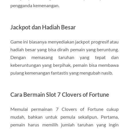
pengganda kemenangan.
Jackpot dan Hadiah Besar
Game ini biasanya menyediakan jackpot progresif atau
hadiah besar yang bisa diraih pemain yang beruntung.
Dengan memasang taruhan yang tepat dan
keberuntungan yang berpihak, pemain bisa membawa
pulang kemenangan fantastis yang mengubah nasib.
Cara Bermain Slot 7 Clovers of Fortune
Memulai permainan 7 Clovers of Fortune cukup
mudah, bahkan untuk pemula sekalipun. Pertama,
pemain harus memilih jumlah taruhan yang ingin