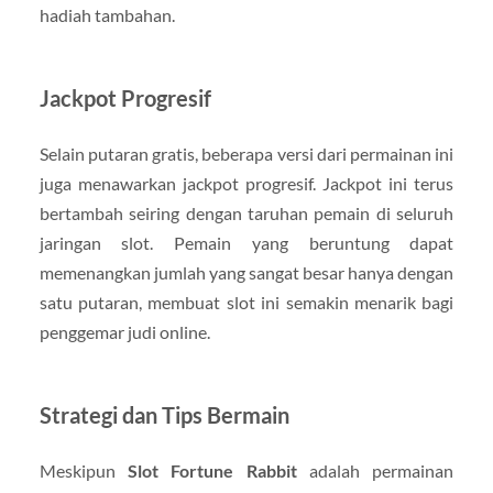
hadiah tambahan.
Jackpot Progresif
Selain putaran gratis, beberapa versi dari permainan ini
juga menawarkan jackpot progresif. Jackpot ini terus
bertambah seiring dengan taruhan pemain di seluruh
jaringan slot. Pemain yang beruntung dapat
memenangkan jumlah yang sangat besar hanya dengan
satu putaran, membuat slot ini semakin menarik bagi
penggemar judi online.
Strategi dan Tips Bermain
Meskipun
Slot Fortune Rabbit
adalah permainan