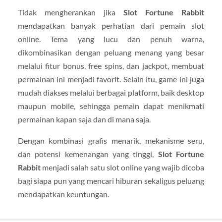
Tidak mengherankan jika
Slot Fortune Rabbit
mendapatkan banyak perhatian dari pemain slot
online. Tema yang lucu dan penuh warna,
dikombinasikan dengan peluang menang yang besar
melalui fitur bonus, free spins, dan jackpot, membuat
permainan ini menjadi favorit. Selain itu, game ini juga
mudah diakses melalui berbagai platform, baik desktop
maupun mobile, sehingga pemain dapat menikmati
permainan kapan saja dan di mana saja.
Dengan kombinasi grafis menarik, mekanisme seru,
dan potensi kemenangan yang tinggi,
Slot Fortune
Rabbit
menjadi salah satu slot online yang wajib dicoba
bagi siapa pun yang mencari hiburan sekaligus peluang
mendapatkan keuntungan.