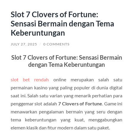
Slot 7 Clovers of Fortune:
Sensasi Bermain dengan Tema
Keberuntungan
JULY 27, 2025
/
0 COMMENTS
Slot 7 Clovers of Fortune: Sensasi Bermain
dengan Tema Keberuntungan
slot bet rendah
online merupakan salah satu
permainan kasino yang paling populer di dunia digital
saat ini. Salah satu varian yang menarik perhatian para
penggemar slot adalah
7 Clovers of Fortune
. Game ini
menawarkan pengalaman bermain yang seru dengan
tema keberuntungan yang kuat, menggabungkan
elemen klasik dan fitur modern dalam satu paket.