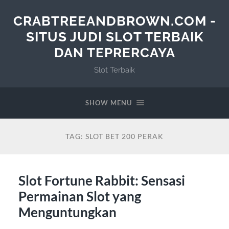
CRABTREEANDBROWN.COM -
SITUS JUDI SLOT TERBAIK
DAN TEPRERCAYA
Slot Terbaik
SHOW MENU
TAG:
SLOT BET 200 PERAK
Slot Fortune Rabbit: Sensasi
Permainan Slot yang
Menguntungkan