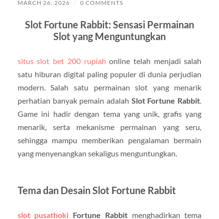
MARCH 26, 2026
/
0 COMMENTS
Slot Fortune Rabbit: Sensasi Permainan
Slot yang Menguntungkan
situs slot bet 200 rupiah
online telah menjadi salah
satu hiburan digital paling populer di dunia perjudian
modern. Salah satu permainan slot yang menarik
perhatian banyak pemain adalah
Slot Fortune Rabbit
.
Game ini hadir dengan tema yang unik, grafis yang
menarik, serta mekanisme permainan yang seru,
sehingga mampu memberikan pengalaman bermain
yang menyenangkan sekaligus menguntungkan.
Tema dan Desain Slot Fortune Rabbit
slot pusathoki
Fortune Rabbit
menghadirkan tema