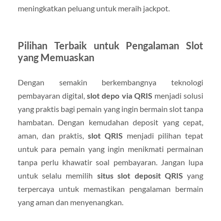
meningkatkan peluang untuk meraih jackpot.
Pilihan Terbaik untuk Pengalaman Slot
yang Memuaskan
Dengan semakin berkembangnya teknologi
pembayaran digital,
slot depo via QRIS
menjadi solusi
yang praktis bagi pemain yang ingin bermain slot tanpa
hambatan. Dengan kemudahan deposit yang cepat,
aman, dan praktis,
slot QRIS
menjadi pilihan tepat
untuk para pemain yang ingin menikmati permainan
tanpa perlu khawatir soal pembayaran. Jangan lupa
untuk selalu memilih
situs slot deposit QRIS
yang
terpercaya untuk memastikan pengalaman bermain
yang aman dan menyenangkan.