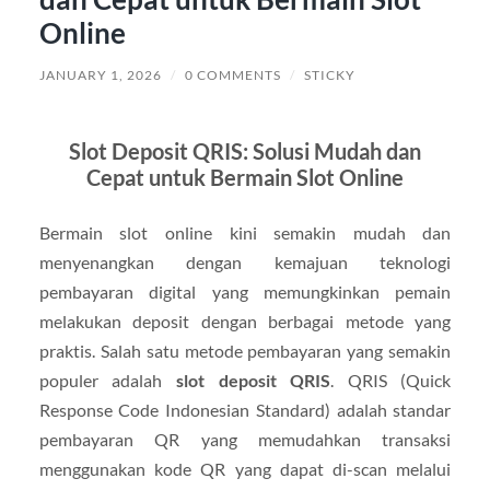
Online
JANUARY 1, 2026
/
0 COMMENTS
/
STICKY
Slot Deposit QRIS: Solusi Mudah dan
Cepat untuk Bermain Slot Online
Bermain slot online kini semakin mudah dan
menyenangkan dengan kemajuan teknologi
pembayaran digital yang memungkinkan pemain
melakukan deposit dengan berbagai metode yang
praktis. Salah satu metode pembayaran yang semakin
populer adalah
slot deposit QRIS
. QRIS (Quick
Response Code Indonesian Standard) adalah standar
pembayaran QR yang memudahkan transaksi
menggunakan kode QR yang dapat di-scan melalui