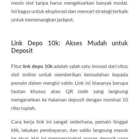
mesin slot tanpa harus mengeluarkan banyak modal.
Ini bagus untuk eksplorasi dan mencari strategi terbaik
untuk memenangkan jackpot.
Link Depo 10k: Akses Mudah untuk
Deposit
Fitur
link depo 10k
adalah salah satu inovasi dari situs
slot online untuk memberikan kemudahan kepada
pemain dalam mengisi saldo. Link ini biasanya berupa
tautan khusus atau QR code yang langsung
mengarahkan ke halaman deposit dengan nominal 10
ribu rupiah.
Cara kerja link ini sangat sederhana, pemain tinggal
klik, lakukan pembayaran, dan saldo langsung masuk
ke akun. Hal ini mempersingkat proses deposit yang