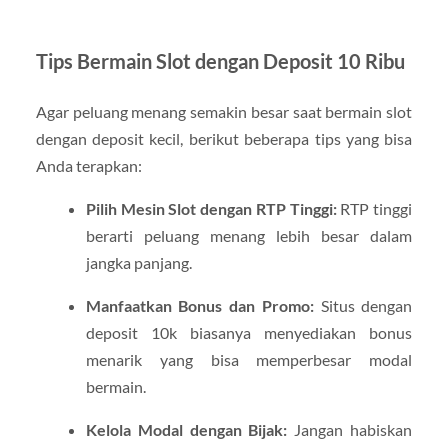
Tips Bermain Slot dengan Deposit 10 Ribu
Agar peluang menang semakin besar saat bermain slot
dengan deposit kecil, berikut beberapa tips yang bisa
Anda terapkan:
Pilih Mesin Slot dengan RTP Tinggi:
RTP tinggi
berarti peluang menang lebih besar dalam
jangka panjang.
Manfaatkan Bonus dan Promo:
Situs dengan
deposit 10k biasanya menyediakan bonus
menarik yang bisa memperbesar modal
bermain.
Kelola Modal dengan Bijak:
Jangan habiskan