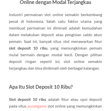
Online dengan Modal Terjangkau
Industri permainan slot online semakin berkembang
pesat di Indonesia. Salah satu faktor utama yang
membuat permainan ini diminati adalah kemudahan
dalam melakukan deposit atau pengisian saldo akun
pemain. Saat ini, banyak situs slot menawarkan fitur
slot deposit 10 ribu
, yang memungkinkan pemain
mulai bermain dengan modal kecil. Dengan pilihan
deposit ringan seperti ini, slot online semakin
terjangkau dan bisa dinikmati oleh berbagai kalangan.
Apa Itu Slot Deposit 10 Ribu?
Slot deposit 10 ribu
adalah fitur atau opsi deposit
pada situs
pusatgame
slot online yang memungkinkan