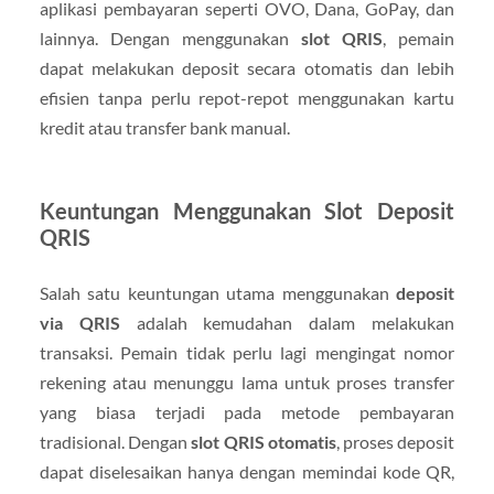
aplikasi pembayaran seperti OVO, Dana, GoPay, dan
lainnya. Dengan menggunakan
slot QRIS
, pemain
dapat melakukan deposit secara otomatis dan lebih
efisien tanpa perlu repot-repot menggunakan kartu
kredit atau transfer bank manual.
Keuntungan Menggunakan Slot Deposit
QRIS
Salah satu keuntungan utama menggunakan
deposit
via QRIS
adalah kemudahan dalam melakukan
transaksi. Pemain tidak perlu lagi mengingat nomor
rekening atau menunggu lama untuk proses transfer
yang biasa terjadi pada metode pembayaran
tradisional. Dengan
slot QRIS otomatis
, proses deposit
dapat diselesaikan hanya dengan memindai kode QR,