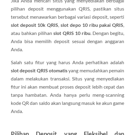
Jika Anda mencari situs yang menyediakan berbagai
pilihan deposit menggunakan QRIS, pastikan situs
tersebut menawarkan berbagai variasi deposit, seperti
slot deposit 10k QRIS
,
slot depo 10 ribu pakai QRIS
,
atau bahkan pilihan
slot QRIS 10 ribu
. Dengan begitu,
Anda bisa memilih deposit sesuai dengan anggaran
Anda.
Salah satu fitur yang harus Anda perhatikan adalah
slot deposit QRIS otomatis
yang memudahkan pemain
dalam melakukan transaksi. Situs yang menyediakan
fitur ini akan membuat proses deposit lebih cepat dan
tanpa hambatan. Anda hanya perlu meng-scanning
kode QR dan saldo akan langsung masuk ke akun game
Anda.
Pilihan Deposit yang Fleksibel dan