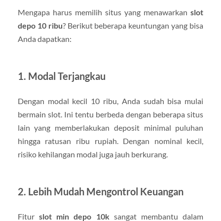
Mengapa harus memilih situs yang menawarkan
slot
depo 10 ribu
? Berikut beberapa keuntungan yang bisa
Anda dapatkan:
1. Modal Terjangkau
Dengan modal kecil 10 ribu, Anda sudah bisa mulai
bermain slot. Ini tentu berbeda dengan beberapa situs
lain yang memberlakukan deposit minimal puluhan
hingga ratusan ribu rupiah. Dengan nominal kecil,
risiko kehilangan modal juga jauh berkurang.
2. Lebih Mudah Mengontrol Keuangan
Fitur
slot min depo 10k
sangat membantu dalam