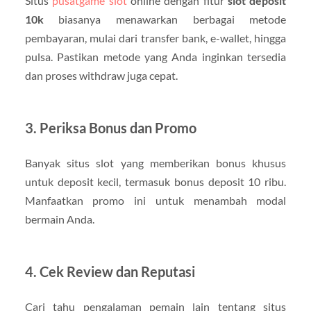
Situs
pusatgame slot
online dengan fitur
slot deposit
10k
biasanya menawarkan berbagai metode
pembayaran, mulai dari transfer bank, e-wallet, hingga
pulsa. Pastikan metode yang Anda inginkan tersedia
dan proses withdraw juga cepat.
3. Periksa Bonus dan Promo
Banyak situs slot yang memberikan bonus khusus
untuk deposit kecil, termasuk bonus deposit 10 ribu.
Manfaatkan promo ini untuk menambah modal
bermain Anda.
4. Cek Review dan Reputasi
Cari tahu pengalaman pemain lain tentang situs