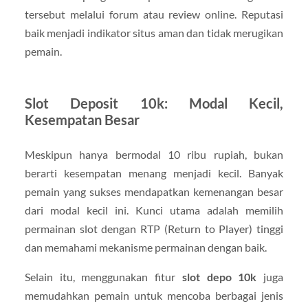
tersebut melalui forum atau review online. Reputasi
baik menjadi indikator situs aman dan tidak merugikan
pemain.
Slot Deposit 10k: Modal Kecil,
Kesempatan Besar
Meskipun hanya bermodal 10 ribu rupiah, bukan
berarti kesempatan menang menjadi kecil. Banyak
pemain yang sukses mendapatkan kemenangan besar
dari modal kecil ini. Kunci utama adalah memilih
permainan slot dengan RTP (Return to Player) tinggi
dan memahami mekanisme permainan dengan baik.
Selain itu, menggunakan fitur
slot depo 10k
juga
memudahkan pemain untuk mencoba berbagai jenis