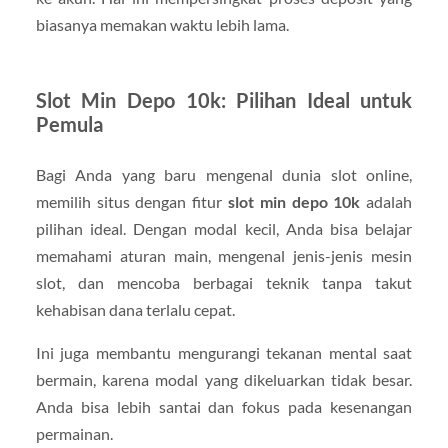
biasanya memakan waktu lebih lama.
Slot Min Depo 10k: Pilihan Ideal untuk
Pemula
Bagi Anda yang baru mengenal dunia slot online,
memilih situs dengan fitur
slot min depo 10k
adalah
pilihan ideal. Dengan modal kecil, Anda bisa belajar
memahami aturan main, mengenal jenis-jenis mesin
slot, dan mencoba berbagai teknik tanpa takut
kehabisan dana terlalu cepat.
Ini juga membantu mengurangi tekanan mental saat
bermain, karena modal yang dikeluarkan tidak besar.
Anda bisa lebih santai dan fokus pada kesenangan
permainan.