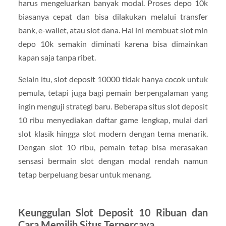
harus mengeluarkan banyak modal. Proses depo 10k
biasanya cepat dan bisa dilakukan melalui transfer
bank, e-wallet, atau slot dana. Hal ini membuat slot min
depo 10k semakin diminati karena bisa dimainkan
kapan saja tanpa ribet.
Selain itu, slot deposit 10000 tidak hanya cocok untuk
pemula, tetapi juga bagi pemain berpengalaman yang
ingin menguji strategi baru. Beberapa situs slot deposit
10 ribu menyediakan daftar game lengkap, mulai dari
slot klasik hingga slot modern dengan tema menarik.
Dengan slot 10 ribu, pemain tetap bisa merasakan
sensasi bermain slot dengan modal rendah namun
tetap berpeluang besar untuk menang.
Keunggulan Slot Deposit 10 Ribuan dan
Cara Memilih Situs Terpercaya