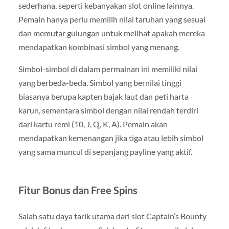
sederhana, seperti kebanyakan slot online lainnya.
Pemain hanya perlu memilih nilai taruhan yang sesuai
dan memutar gulungan untuk melihat apakah mereka
mendapatkan kombinasi simbol yang menang.
Simbol-simbol di dalam permainan ini memiliki nilai
yang berbeda-beda. Simbol yang bernilai tinggi
biasanya berupa kapten bajak laut dan peti harta
karun, sementara simbol dengan nilai rendah terdiri
dari kartu remi (10, J, Q, K, A). Pemain akan
mendapatkan kemenangan jika tiga atau lebih simbol
yang sama muncul di sepanjang payline yang aktif.
Fitur Bonus dan Free Spins
Salah satu daya tarik utama dari slot Captain’s Bounty