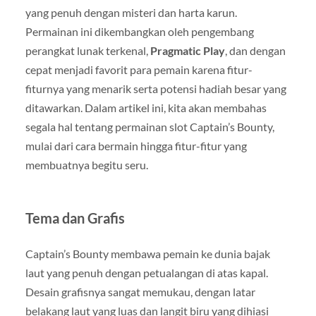
yang penuh dengan misteri dan harta karun.
Permainan ini dikembangkan oleh pengembang
perangkat lunak terkenal,
Pragmatic Play
, dan dengan
cepat menjadi favorit para pemain karena fitur-
fiturnya yang menarik serta potensi hadiah besar yang
ditawarkan. Dalam artikel ini, kita akan membahas
segala hal tentang permainan slot Captain’s Bounty,
mulai dari cara bermain hingga fitur-fitur yang
membuatnya begitu seru.
Tema dan Grafis
Captain’s Bounty membawa pemain ke dunia bajak
laut yang penuh dengan petualangan di atas kapal.
Desain grafisnya sangat memukau, dengan latar
belakang laut yang luas dan langit biru yang dihiasi