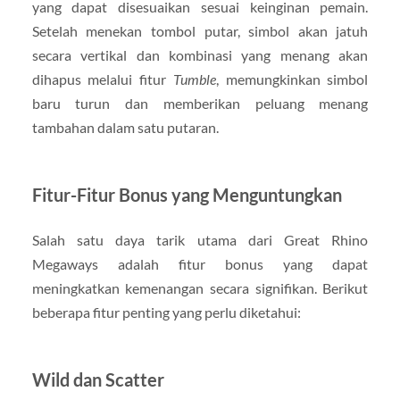
yang dapat disesuaikan sesuai keinginan pemain.
Setelah menekan tombol putar, simbol akan jatuh
secara vertikal dan kombinasi yang menang akan
dihapus melalui fitur
Tumble
, memungkinkan simbol
baru turun dan memberikan peluang menang
tambahan dalam satu putaran.
Fitur-Fitur Bonus yang Menguntungkan
Salah satu daya tarik utama dari Great Rhino
Megaways adalah fitur bonus yang dapat
meningkatkan kemenangan secara signifikan. Berikut
beberapa fitur penting yang perlu diketahui:
Wild dan Scatter