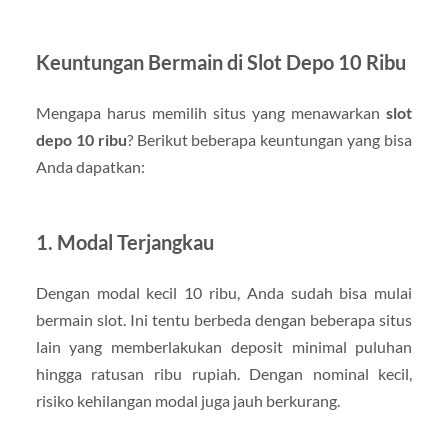
Keuntungan Bermain di Slot Depo 10 Ribu
Mengapa harus memilih situs yang menawarkan
slot
depo 10 ribu
? Berikut beberapa keuntungan yang bisa
Anda dapatkan:
1. Modal Terjangkau
Dengan modal kecil 10 ribu, Anda sudah bisa mulai
bermain slot. Ini tentu berbeda dengan beberapa situs
lain yang memberlakukan deposit minimal puluhan
hingga ratusan ribu rupiah. Dengan nominal kecil,
risiko kehilangan modal juga jauh berkurang.