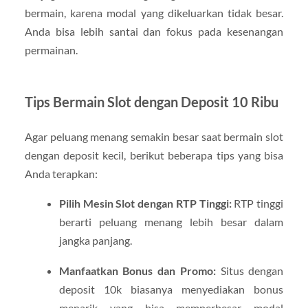
bermain, karena modal yang dikeluarkan tidak besar.
Anda bisa lebih santai dan fokus pada kesenangan
permainan.
Tips Bermain Slot dengan Deposit 10 Ribu
Agar peluang menang semakin besar saat bermain slot
dengan deposit kecil, berikut beberapa tips yang bisa
Anda terapkan:
Pilih Mesin Slot dengan RTP Tinggi:
RTP tinggi
berarti peluang menang lebih besar dalam
jangka panjang.
Manfaatkan Bonus dan Promo:
Situs dengan
deposit 10k biasanya menyediakan bonus
menarik yang bisa memperbesar modal