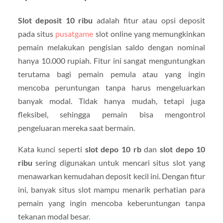
Slot deposit 10 ribu
adalah fitur atau opsi deposit
pada situs
pusatgame
slot online yang memungkinkan
pemain melakukan pengisian saldo dengan nominal
hanya 10.000 rupiah. Fitur ini sangat menguntungkan
terutama bagi pemain pemula atau yang ingin
mencoba peruntungan tanpa harus mengeluarkan
banyak modal. Tidak hanya mudah, tetapi juga
fleksibel, sehingga pemain bisa mengontrol
pengeluaran mereka saat bermain.
Kata kunci seperti
slot depo 10 rb
dan
slot depo 10
ribu
sering digunakan untuk mencari situs slot yang
menawarkan kemudahan deposit kecil ini. Dengan fitur
ini, banyak situs slot mampu menarik perhatian para
pemain yang ingin mencoba keberuntungan tanpa
tekanan modal besar.