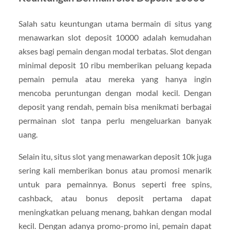
Salah satu keuntungan utama bermain di situs yang
menawarkan slot deposit 10000 adalah kemudahan
akses bagi pemain dengan modal terbatas. Slot dengan
minimal deposit 10 ribu memberikan peluang kepada
pemain pemula atau mereka yang hanya ingin
mencoba peruntungan dengan modal kecil. Dengan
deposit yang rendah, pemain bisa menikmati berbagai
permainan slot tanpa perlu mengeluarkan banyak
uang.
Selain itu, situs slot yang menawarkan deposit 10k juga
sering kali memberikan bonus atau promosi menarik
untuk para pemainnya. Bonus seperti free spins,
cashback, atau bonus deposit pertama dapat
meningkatkan peluang menang, bahkan dengan modal
kecil. Dengan adanya promo-promo ini, pemain dapat