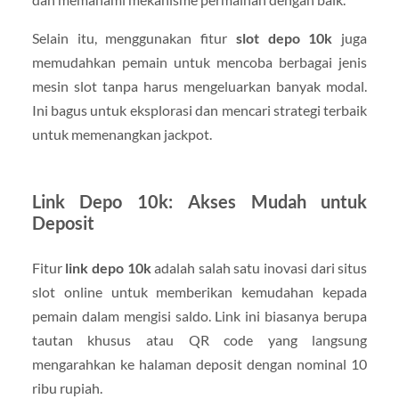
Selain itu, menggunakan fitur
slot depo 10k
juga
memudahkan pemain untuk mencoba berbagai jenis
mesin slot tanpa harus mengeluarkan banyak modal.
Ini bagus untuk eksplorasi dan mencari strategi terbaik
untuk memenangkan jackpot.
Link Depo 10k: Akses Mudah untuk
Deposit
Fitur
link depo 10k
adalah salah satu inovasi dari situs
slot online untuk memberikan kemudahan kepada
pemain dalam mengisi saldo. Link ini biasanya berupa
tautan khusus atau QR code yang langsung
mengarahkan ke halaman deposit dengan nominal 10
ribu rupiah.