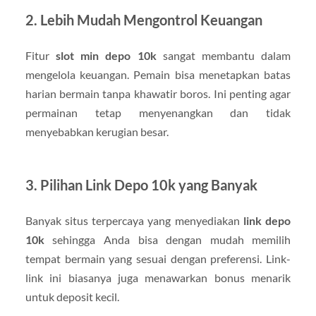
2. Lebih Mudah Mengontrol Keuangan
Fitur
slot min depo 10k
sangat membantu dalam
mengelola keuangan. Pemain bisa menetapkan batas
harian bermain tanpa khawatir boros. Ini penting agar
permainan tetap menyenangkan dan tidak
menyebabkan kerugian besar.
3. Pilihan Link Depo 10k yang Banyak
Banyak situs terpercaya yang menyediakan
link depo
10k
sehingga Anda bisa dengan mudah memilih
tempat bermain yang sesuai dengan preferensi. Link-
link ini biasanya juga menawarkan bonus menarik
untuk deposit kecil.