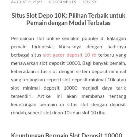
AUGUST 8, 2025
/
0 COMMENTS
/
STICKY
Situs Slot Depo 10K: Pilihan Terbaik untuk
Pemain dengan Modal Terbatas
Permainan slot online semakin populer di kalangan
pemain Indonesia, khususnya dengan hadirnya
berbagai situs
slot gacor deposit 10 rb
terbaru
yang
menawarkan slot deposit 10000. Bagi banyak pemain,
keberadaan situs slot dengan sistem deposit minimal
yang terjangkau seperti slot deposit minimal 10k atau
slot minimal deposit 10000 menjadi daya tarik
tersendiri. Artikel ini akan membahas tentang
keuntungan bermain di situs slot dengan deposit
rendah, seperti slot depo 10k dan slot 10 ribu.
Keuntungan Bermain Slot Deposit 10000