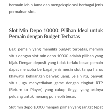
bermain lebih lama dan mengeksplorasi berbagai jenis
permainan slot.
Slot Min Depo 10000: Pilihan Ideal untuk
Pemain dengan Budget Terbatas
Bagi pemain yang memiliki budget terbatas, memilih
situs dengan slot min depo 10000 adalah pilihan yang
bijak. Dengan deposit yang tidak terlalu besar, pemain
dapat mencoba berbagai jenis mesin slot tanpa harus
khawatir kehilangan banyak uang. Selain itu, banyak
situs juga menyediakan game dengan tingkat RTP
(Return to Player) yang cukup tinggi, yang artinya
peluang untuk menang pun lebih besar.
Slot min depo 10000 menjadi pilihan yang sangat tepat