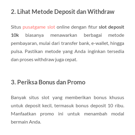
2. Lihat Metode Deposit dan Withdraw
Situs
pusatgame slot
online dengan fitur
slot deposit
10k
biasanya menawarkan berbagai metode
pembayaran, mulai dari transfer bank, e-wallet, hingga
pulsa. Pastikan metode yang Anda inginkan tersedia
dan proses withdraw juga cepat.
3. Periksa Bonus dan Promo
Banyak situs slot yang memberikan bonus khusus
untuk deposit kecil, termasuk bonus deposit 10 ribu.
Manfaatkan promo ini untuk menambah modal
bermain Anda.