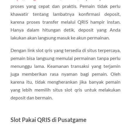
proses yang cepat dan praktis. Pemain tidak perlu
khawatir tentang lambatnya konfirmasi deposit,
karena proses transfer melalui QRIS hampir instan.
Hanya dalam hitungan detik, deposit yang Anda
lakukan akan langsung masuk ke akun permainan.
Dengan link slot qris yang tersedia di situs terpercaya,
pemain bisa langsung memulai permainan tanpa perlu
menunggu lama. Keamanan transaksi yang terjamin
juga memberikan rasa nyaman bagi pemain. Oleh
karena itu, tidak mengherankan jika banyak pemain
yang lebih memilih situs slot qris untuk melakukan
deposit dan bermain.
Slot Pakai QRIS di Pusatgame