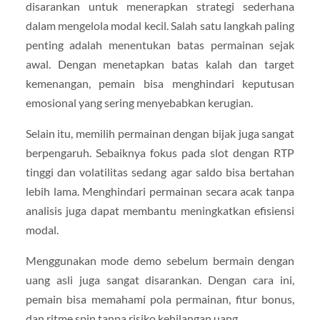
disarankan untuk menerapkan strategi sederhana
dalam mengelola modal kecil. Salah satu langkah paling
penting adalah menentukan batas permainan sejak
awal. Dengan menetapkan batas kalah dan target
kemenangan, pemain bisa menghindari keputusan
emosional yang sering menyebabkan kerugian.
Selain itu, memilih permainan dengan bijak juga sangat
berpengaruh. Sebaiknya fokus pada slot dengan RTP
tinggi dan volatilitas sedang agar saldo bisa bertahan
lebih lama. Menghindari permainan secara acak tanpa
analisis juga dapat membantu meningkatkan efisiensi
modal.
Menggunakan mode demo sebelum bermain dengan
uang asli juga sangat disarankan. Dengan cara ini,
pemain bisa memahami pola permainan, fitur bonus,
dan ritme spin tanpa risiko kehilangan uang.