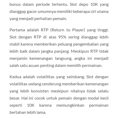
bonus dalam periode tertentu. Slot depo 10K yang
dianggap gacor umumnya memiliki beberapa ciri utama
yang menjadi perhatian pemain.
Pertama adalah RTP (Return to Player) yang tinggi.
Slot dengan RTP di atas 95% sering dianggap lebih
stabil karena memberikan peluang pengembalian yang
lebih baik dalam jangka panjang. Meskipun RTP tidak
menjamin kemenangan langsung, angka ini menjadi
salah satu acuan penting dalam memilih permainan.
Kedua adalah volatilitas yang seimbang. Slot dengan
volatilitas sedang cenderung memberikan kemenangan
yang lebih konsisten meskipun nilainya tidak selalu
besar. Hal ini cocok untuk pemain dengan modal kecil
seperti 10K karena memungkinkan permainan
bertahan lebih lama.