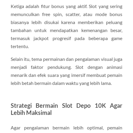
Ketiga adalah fitur bonus yang aktif. Slot yang sering
memunculkan free spin, scatter, atau mode bonus
biasanya lebih disukai karena memberikan peluang
tambahan untuk mendapatkan kemenangan besar,
termasuk jackpot progresif pada beberapa game
tertentu.
Selain itu, tema permainan dan pengalaman visual juga
menjadi faktor pendukung. Slot dengan animasi
menarik dan efek suara yang imersif membuat pemain
lebih betah bermain dalam waktu yang lebih lama.
Strategi Bermain Slot Depo 10K Agar
Lebih Maksimal
Agar pengalaman bermain lebih optimal, pemain