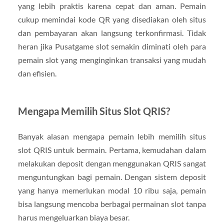
yang lebih praktis karena cepat dan aman. Pemain
cukup memindai kode QR yang disediakan oleh situs
dan pembayaran akan langsung terkonfirmasi. Tidak
heran jika Pusatgame slot semakin diminati oleh para
pemain slot yang menginginkan transaksi yang mudah
dan efisien.
Mengapa Memilih Situs Slot QRIS?
Banyak alasan mengapa pemain lebih memilih situs
slot QRIS untuk bermain. Pertama, kemudahan dalam
melakukan deposit dengan menggunakan QRIS sangat
menguntungkan bagi pemain. Dengan sistem deposit
yang hanya memerlukan modal 10 ribu saja, pemain
bisa langsung mencoba berbagai permainan slot tanpa
harus mengeluarkan biaya besar.