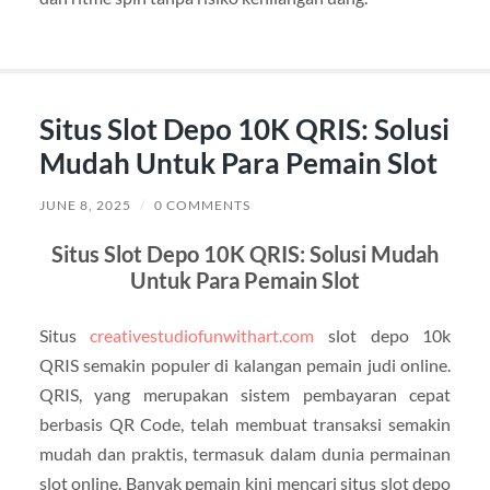
Situs Slot Depo 10K QRIS: Solusi
Mudah Untuk Para Pemain Slot
JUNE 8, 2025
/
0 COMMENTS
Situs Slot Depo 10K QRIS: Solusi Mudah
Untuk Para Pemain Slot
Situs
creativestudiofunwithart.com
slot depo 10k
QRIS semakin populer di kalangan pemain judi online.
QRIS, yang merupakan sistem pembayaran cepat
berbasis QR Code, telah membuat transaksi semakin
mudah dan praktis, termasuk dalam dunia permainan
slot online. Banyak pemain kini mencari situs slot depo