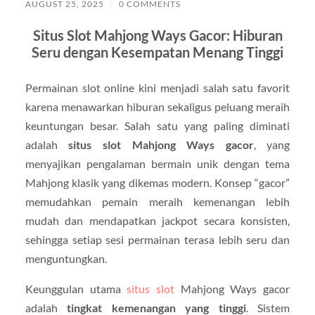
AUGUST 25, 2025
/
0 COMMENTS
Situs Slot Mahjong Ways Gacor: Hiburan
Seru dengan Kesempatan Menang Tinggi
Permainan slot online kini menjadi salah satu favorit
karena menawarkan hiburan sekaligus peluang meraih
keuntungan besar. Salah satu yang paling diminati
adalah
situs slot Mahjong Ways gacor
, yang
menyajikan pengalaman bermain unik dengan tema
Mahjong klasik yang dikemas modern. Konsep “gacor”
memudahkan pemain meraih kemenangan lebih
mudah dan mendapatkan jackpot secara konsisten,
sehingga setiap sesi permainan terasa lebih seru dan
menguntungkan.
Keunggulan utama
situs slot
Mahjong Ways gacor
adalah
tingkat kemenangan yang tinggi
. Sistem