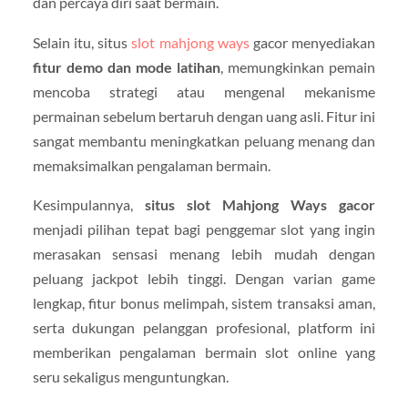
dan percaya diri saat bermain.
Selain itu, situs
slot mahjong ways
gacor menyediakan
fitur demo dan mode latihan
, memungkinkan pemain
mencoba strategi atau mengenal mekanisme
permainan sebelum bertaruh dengan uang asli. Fitur ini
sangat membantu meningkatkan peluang menang dan
memaksimalkan pengalaman bermain.
Kesimpulannya,
situs slot Mahjong Ways gacor
menjadi pilihan tepat bagi penggemar slot yang ingin
merasakan sensasi menang lebih mudah dengan
peluang jackpot lebih tinggi. Dengan varian game
lengkap, fitur bonus melimpah, sistem transaksi aman,
serta dukungan pelanggan profesional, platform ini
memberikan pengalaman bermain slot online yang
seru sekaligus menguntungkan.