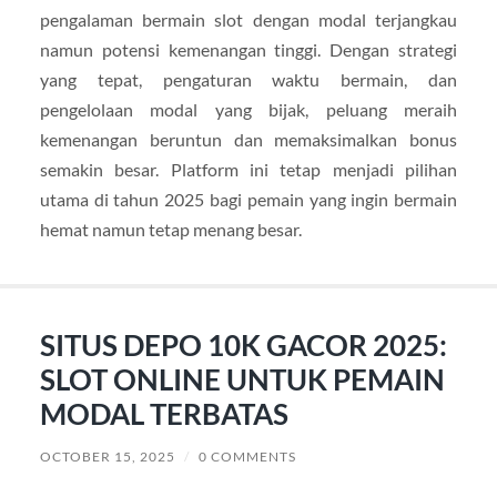
pengalaman bermain slot dengan modal terjangkau
namun potensi kemenangan tinggi. Dengan strategi
yang tepat, pengaturan waktu bermain, dan
pengelolaan modal yang bijak, peluang meraih
kemenangan beruntun dan memaksimalkan bonus
semakin besar. Platform ini tetap menjadi pilihan
utama di tahun 2025 bagi pemain yang ingin bermain
hemat namun tetap menang besar.
SITUS DEPO 10K GACOR 2025:
SLOT ONLINE UNTUK PEMAIN
MODAL TERBATAS
OCTOBER 15, 2025
/
0 COMMENTS