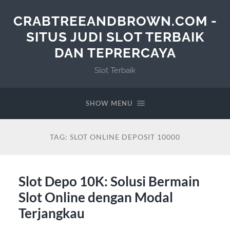
CRABTREEANDBROWN.COM -
SITUS JUDI SLOT TERBAIK
DAN TEPRERCAYA
Slot Terbaik
SHOW MENU
TAG:
SLOT ONLINE DEPOSIT 10000
Slot Depo 10K: Solusi Bermain
Slot Online dengan Modal
Terjangkau