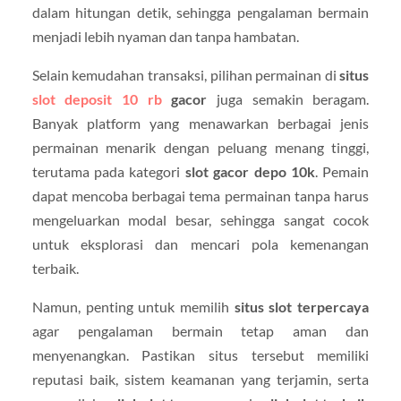
dalam hitungan detik, sehingga pengalaman bermain
menjadi lebih nyaman dan tanpa hambatan.
Selain kemudahan transaksi, pilihan permainan di
situs
slot deposit 10 rb
gacor
juga semakin beragam.
Banyak platform yang menawarkan berbagai jenis
permainan menarik dengan peluang menang tinggi,
terutama pada kategori
slot gacor depo 10k
. Pemain
dapat mencoba berbagai tema permainan tanpa harus
mengeluarkan modal besar, sehingga sangat cocok
untuk eksplorasi dan mencari pola kemenangan
terbaik.
Namun, penting untuk memilih
situs slot terpercaya
agar pengalaman bermain tetap aman dan
menyenangkan. Pastikan situs tersebut memiliki
reputasi baik, sistem keamanan yang terjamin, serta