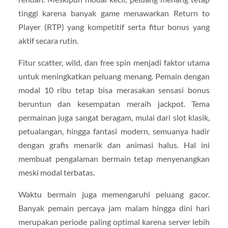
tinggi karena banyak game menawarkan Return to
Player (RTP) yang kompetitif serta fitur bonus yang
aktif secara rutin.
Fitur scatter, wild, dan free spin menjadi faktor utama
untuk meningkatkan peluang menang. Pemain dengan
modal 10 ribu tetap bisa merasakan sensasi bonus
beruntun dan kesempatan meraih jackpot. Tema
permainan juga sangat beragam, mulai dari slot klasik,
petualangan, hingga fantasi modern, semuanya hadir
dengan grafis menarik dan animasi halus. Hal ini
membuat pengalaman bermain tetap menyenangkan
meski modal terbatas.
Waktu bermain juga memengaruhi peluang gacor.
Banyak pemain percaya jam malam hingga dini hari
merupakan periode paling optimal karena server lebih