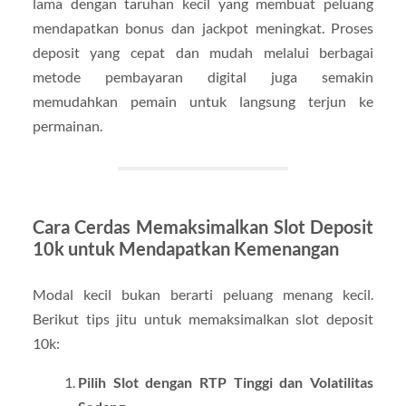
lama dengan taruhan kecil yang membuat peluang
mendapatkan bonus dan jackpot meningkat. Proses
deposit yang cepat dan mudah melalui berbagai
metode pembayaran digital juga semakin
memudahkan pemain untuk langsung terjun ke
permainan.
Cara Cerdas Memaksimalkan Slot Deposit
10k untuk Mendapatkan Kemenangan
Modal kecil bukan berarti peluang menang kecil.
Berikut tips jitu untuk memaksimalkan slot deposit
10k:
Pilih Slot dengan RTP Tinggi dan Volatilitas