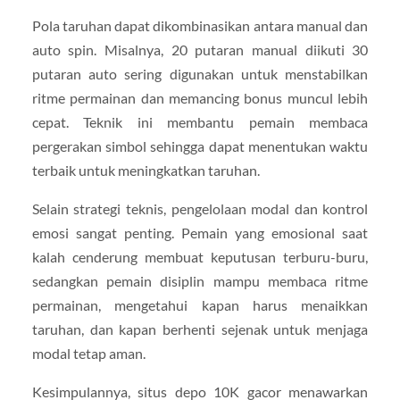
Pola taruhan dapat dikombinasikan antara manual dan
auto spin. Misalnya, 20 putaran manual diikuti 30
putaran auto sering digunakan untuk menstabilkan
ritme permainan dan memancing bonus muncul lebih
cepat. Teknik ini membantu pemain membaca
pergerakan simbol sehingga dapat menentukan waktu
terbaik untuk meningkatkan taruhan.
Selain strategi teknis, pengelolaan modal dan kontrol
emosi sangat penting. Pemain yang emosional saat
kalah cenderung membuat keputusan terburu-buru,
sedangkan pemain disiplin mampu membaca ritme
permainan, mengetahui kapan harus menaikkan
taruhan, dan kapan berhenti sejenak untuk menjaga
modal tetap aman.
Kesimpulannya, situs depo 10K gacor menawarkan