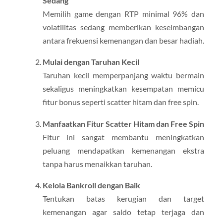
Sedang
Memilih game dengan RTP minimal 96% dan
volatilitas sedang memberikan keseimbangan
antara frekuensi kemenangan dan besar hadiah.
Mulai dengan Taruhan Kecil
Taruhan kecil memperpanjang waktu bermain
sekaligus meningkatkan kesempatan memicu
fitur bonus seperti scatter hitam dan free spin.
Manfaatkan Fitur Scatter Hitam dan Free Spin
Fitur ini sangat membantu meningkatkan
peluang mendapatkan kemenangan ekstra
tanpa harus menaikkan taruhan.
Kelola Bankroll dengan Baik
Tentukan batas kerugian dan target
kemenangan agar saldo tetap terjaga dan