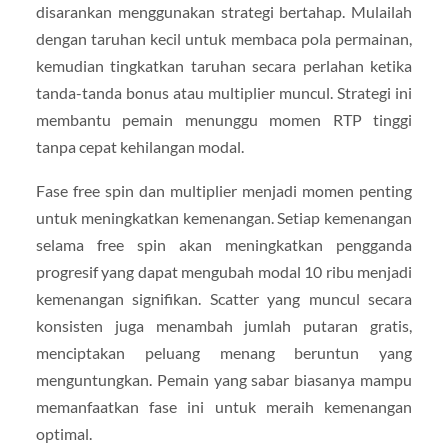
disarankan menggunakan strategi bertahap. Mulailah
dengan taruhan kecil untuk membaca pola permainan,
kemudian tingkatkan taruhan secara perlahan ketika
tanda-tanda bonus atau multiplier muncul. Strategi ini
membantu pemain menunggu momen RTP tinggi
tanpa cepat kehilangan modal.
Fase free spin dan multiplier menjadi momen penting
untuk meningkatkan kemenangan. Setiap kemenangan
selama free spin akan meningkatkan pengganda
progresif yang dapat mengubah modal 10 ribu menjadi
kemenangan signifikan. Scatter yang muncul secara
konsisten juga menambah jumlah putaran gratis,
menciptakan peluang menang beruntun yang
menguntungkan. Pemain yang sabar biasanya mampu
memanfaatkan fase ini untuk meraih kemenangan
optimal.