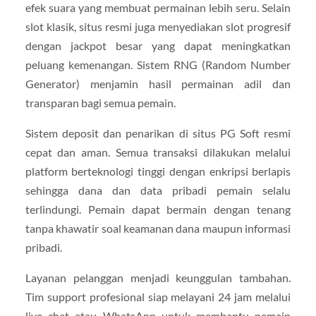
efek suara yang membuat permainan lebih seru. Selain
slot klasik, situs resmi juga menyediakan slot progresif
dengan jackpot besar yang dapat meningkatkan
peluang kemenangan. Sistem RNG (Random Number
Generator) menjamin hasil permainan adil dan
transparan bagi semua pemain.
Sistem deposit dan penarikan di situs PG Soft resmi
cepat dan aman. Semua transaksi dilakukan melalui
platform berteknologi tinggi dengan enkripsi berlapis
sehingga dana dan data pribadi pemain selalu
terlindungi. Pemain dapat bermain dengan tenang
tanpa khawatir soal keamanan dana maupun informasi
pribadi.
Layanan pelanggan menjadi keunggulan tambahan.
Tim support profesional siap melayani 24 jam melalui
live chat atau WhatsApp untuk membantu pemain