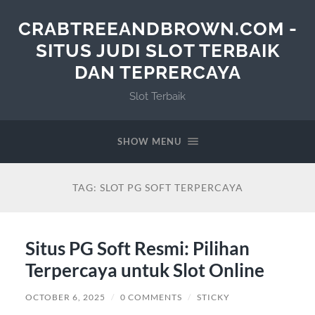
CRABTREEANDBROWN.COM -
SITUS JUDI SLOT TERBAIK
DAN TEPRERCAYA
Slot Terbaik
SHOW MENU
TAG:
SLOT PG SOFT TERPERCAYA
Situs PG Soft Resmi: Pilihan
Terpercaya untuk Slot Online
OCTOBER 6, 2025
/
0 COMMENTS
/
STICKY