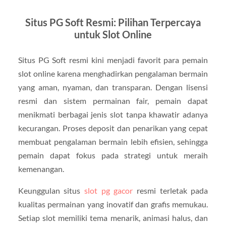
Situs PG Soft Resmi: Pilihan Terpercaya
untuk Slot Online
Situs PG Soft resmi kini menjadi favorit para pemain
slot online karena menghadirkan pengalaman bermain
yang aman, nyaman, dan transparan. Dengan lisensi
resmi dan sistem permainan fair, pemain dapat
menikmati berbagai jenis slot tanpa khawatir adanya
kecurangan. Proses deposit dan penarikan yang cepat
membuat pengalaman bermain lebih efisien, sehingga
pemain dapat fokus pada strategi untuk meraih
kemenangan.
Keunggulan situs
slot pg gacor
resmi terletak pada
kualitas permainan yang inovatif dan grafis memukau.
Setiap slot memiliki tema menarik, animasi halus, dan