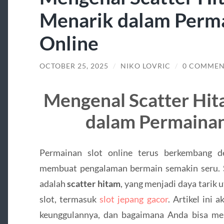
Menarik dalam Perma
Online
OCTOBER 25, 2025
/
NIKO LOVRIC
/
0 COMMEN
Mengenal Scatter Hit
dalam Permainan
Permainan slot online terus berkembang d
membuat pengalaman bermain semakin seru. Sa
adalah
scatter hitam
, yang menjadi daya tarik
slot, termasuk
slot jepang gacor
. Artikel ini
keunggulannya, dan bagaimana Anda bisa m