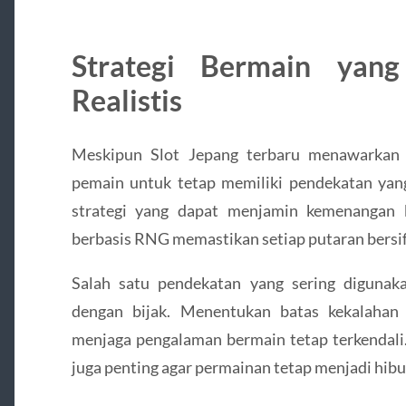
Strategi Bermain yang
Realistis
Meskipun Slot Jepang terbaru menawarkan b
pemain untuk tetap memiliki pendekatan yang
strategi yang dapat menjamin kemenangan 
berbasis RNG memastikan setiap putaran bersif
Salah satu pendekatan yang sering diguna
dengan bijak. Menentukan batas kekalaha
menjaga pengalaman bermain tetap terkendali.
juga penting agar permainan tetap menjadi hibu