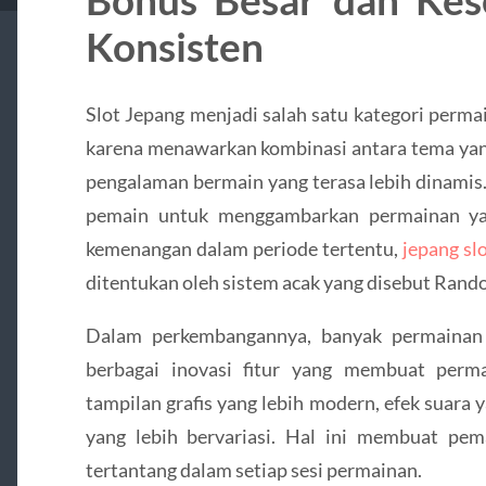
Konsisten
Slot Jepang menjadi salah satu kategori perma
karena menawarkan kombinasi antara tema yang
pengalaman bermain yang terasa lebih dinamis. 
pemain untuk menggambarkan permainan yan
kemenangan dalam periode tertentu,
jepang sl
ditentukan oleh sistem acak yang disebut Ran
Dalam perkembangannya, banyak permainan 
berbagai inovasi fitur yang membuat perm
tampilan grafis yang lebih modern, efek suara
yang lebih bervariasi. Hal ini membuat pema
tertantang dalam setiap sesi permainan.