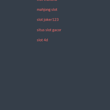
mahjong slot
slot joker123
situs slot gacor
slot 4d