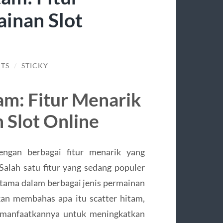
inan Slot
TS
/
STICKY
am: Fitur Menarik
 Slot Online
engan berbagai fitur menarik yang
lah satu fitur yang sedang populer
 utama dalam berbagai jenis permainan
 akan membahas apa itu scatter hitam,
emanfaatkannya untuk meningkatkan