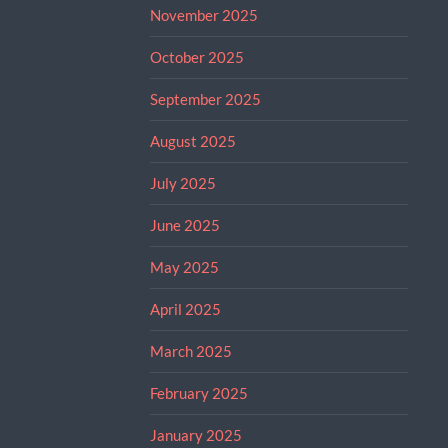
November 2025
October 2025
September 2025
August 2025
July 2025
June 2025
May 2025
April 2025
March 2025
February 2025
January 2025