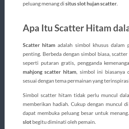
peluang menang di
situs slot hujan scatter
.
Apa Itu Scatter Hitam dal
Scatter hitam
adalah simbol khusus dalam p
penting. Berbeda dengan simbol biasa, scatter
seperti putaran gratis, pengganda kemenang
mahjong scatter hitam
, simbol ini biasanya 
sesuai dengan tema permainan yang terinspiras
Simbol scatter hitam tidak perlu muncul dal
memberikan hadiah. Cukup dengan muncul di g
dapat membuka peluang besar untuk menang
slot
begitu diminati oleh pemain.