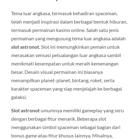
Tema luar angkasa, termasuk kehadiran spaceman,
telah menjadi inspirasi dalam berbagai bentuk hiburan,
termasuk permainan kasino online. Salah satu jenis
permainan yang mengusung tema luar angkasa adalah
slot astronot
. Slot ini memungkinkan pemain untuk
merasakan sensasi petualangan luar angkasa sambil
menikmati kesempatan untuk meraih kemenangan
besar. Desain visual permainan ini biasanya
menampilkan planet-planet, bintang, roket, serta
karakter spaceman yang siap menjelajah ke berbagai
galaksi.
Slot astronot
umumnya memiliki gameplay yang seru
dengan berbagai fitur menarik. Beberapa slot
menggunakan simbol spaceman sebagai bagian dari
bonus game atau fitur khusus lainnya. Misalnya,