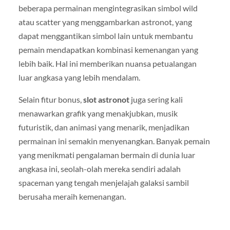
beberapa permainan mengintegrasikan simbol wild
atau scatter yang menggambarkan astronot, yang
dapat menggantikan simbol lain untuk membantu
pemain mendapatkan kombinasi kemenangan yang
lebih baik. Hal ini memberikan nuansa petualangan
luar angkasa yang lebih mendalam.
Selain fitur bonus,
slot astronot
juga sering kali
menawarkan grafik yang menakjubkan, musik
futuristik, dan animasi yang menarik, menjadikan
permainan ini semakin menyenangkan. Banyak pemain
yang menikmati pengalaman bermain di dunia luar
angkasa ini, seolah-olah mereka sendiri adalah
spaceman yang tengah menjelajah galaksi sambil
berusaha meraih kemenangan.