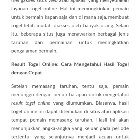
layanan togel online. Hal ini memungkinkan pemain
untuk bermain kapan saja dan di mana saja, membuat
togel lebih mudah diakses oleh banyak orang. Selain
itu, beberapa situs juga menawarkan berbagai jenis
taruhan dan permainan untuk meningkatkan
pengalaman bermain.
Result Togel Online: Cara Mengetahui Hasil Togel
dengan Cepat
Setelah memasang taruhan, tentu saja, pemain
menunggu dengan penuh harapan untuk mengetahui
result togel online
yang diumumkan. Biasanya, hasil
togel online ini dapat ditemukan di situs atau aplikasi
tempat pemain memasang taruhan. Hasil ini akan
menunjukkan angka-angka yang keluar pada periode
tertentu, yang selanjutnya menjadi acuan untuk