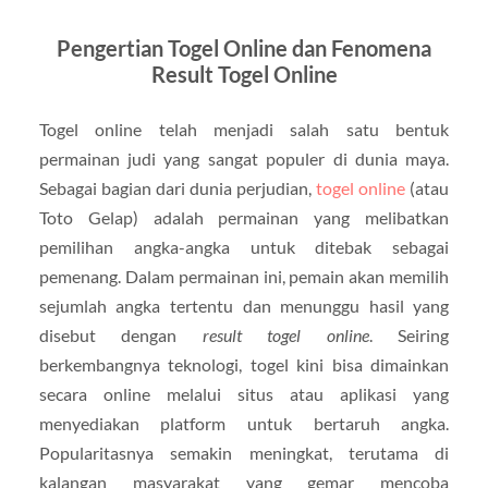
Pengertian Togel Online dan Fenomena
Result Togel Online
Togel online telah menjadi salah satu bentuk
permainan judi yang sangat populer di dunia maya.
Sebagai bagian dari dunia perjudian,
togel online
(atau
Toto Gelap) adalah permainan yang melibatkan
pemilihan angka-angka untuk ditebak sebagai
pemenang. Dalam permainan ini, pemain akan memilih
sejumlah angka tertentu dan menunggu hasil yang
disebut dengan
result togel online
. Seiring
berkembangnya teknologi, togel kini bisa dimainkan
secara online melalui situs atau aplikasi yang
menyediakan platform untuk bertaruh angka.
Popularitasnya semakin meningkat, terutama di
kalangan masyarakat yang gemar mencoba