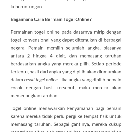
keberuntungan.
Bagaimana Cara Bermain Togel Online?
Permainan togel online pada dasarnya mirip dengan
togel konvensional yang dapat ditemukan di berbagai
negara. Pemain memilih sejumlah angka, biasanya
antara 2 hingga 4 digit, dan memasang taruhan
berdasarkan angka yang mereka pilih. Setiap periode
tertentu, hasil dari angka yang dipilih akan diumumkan
dalam
result togel online
. Jika angka yang dipilih pemain
cocok dengan hasil tersebut, maka mereka akan
memenangkan taruhan.
Togel online menawarkan kenyamanan bagi pemain
karena mereka tidak perlu pergi ke tempat fisik untuk
memasang taruhan. Sebagai gantinya, mereka cukup
mengakses situs web atau aplikasi yang menyediakan