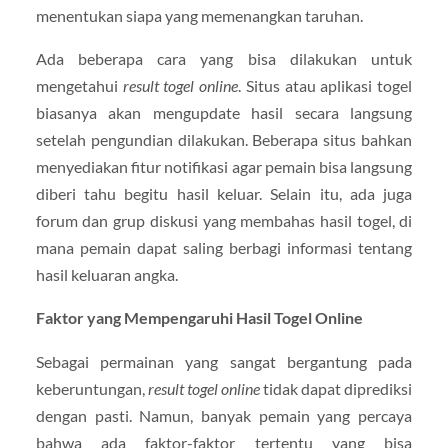
menentukan siapa yang memenangkan taruhan.
Ada beberapa cara yang bisa dilakukan untuk
mengetahui
result togel online
. Situs atau aplikasi togel
biasanya akan mengupdate hasil secara langsung
setelah pengundian dilakukan. Beberapa situs bahkan
menyediakan fitur notifikasi agar pemain bisa langsung
diberi tahu begitu hasil keluar. Selain itu, ada juga
forum dan grup diskusi yang membahas hasil togel, di
mana pemain dapat saling berbagi informasi tentang
hasil keluaran angka.
Faktor yang Mempengaruhi Hasil Togel Online
Sebagai permainan yang sangat bergantung pada
keberuntungan,
result togel online
tidak dapat diprediksi
dengan pasti. Namun, banyak pemain yang percaya
bahwa ada faktor-faktor tertentu yang bisa