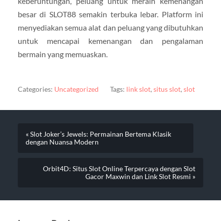
keberuntungan, peluang untuk meraih kemenangan
besar di SLOT88 semakin terbuka lebar. Platform ini
menyediakan semua alat dan peluang yang dibutuhkan
untuk mencapai kemenangan dan pengalaman
bermain yang memuaskan.
Categories:
Uncategorized
Tags:
link slot
,
situs slot
,
slot
« Slot Joker’s Jewels: Permainan Bertema Klasik
dengan Nuansa Modern
Orbit4D: Situs Slot Online Terpercaya dengan Slot
Gacor Maxwin dan Link Slot Resmi »