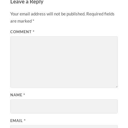
Leave a Reply
Your email address will not be published.
Required fields
are marked
*
COMMENT
*
NAME
*
EMAIL
*