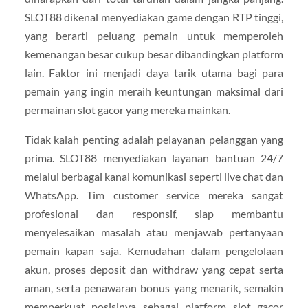
SLOT88 dikenal menyediakan game dengan RTP tinggi,
yang berarti peluang pemain untuk memperoleh
kemenangan besar cukup besar dibandingkan platform
lain. Faktor ini menjadi daya tarik utama bagi para
pemain yang ingin meraih keuntungan maksimal dari
permainan slot gacor yang mereka mainkan.
Tidak kalah penting adalah pelayanan pelanggan yang
prima. SLOT88 menyediakan layanan bantuan 24/7
melalui berbagai kanal komunikasi seperti live chat dan
WhatsApp. Tim customer service mereka sangat
profesional dan responsif, siap membantu
menyelesaikan masalah atau menjawab pertanyaan
pemain kapan saja. Kemudahan dalam pengelolaan
akun, proses deposit dan withdraw yang cepat serta
aman, serta penawaran bonus yang menarik, semakin
memperkuat posisinya sebagai platform slot gacor