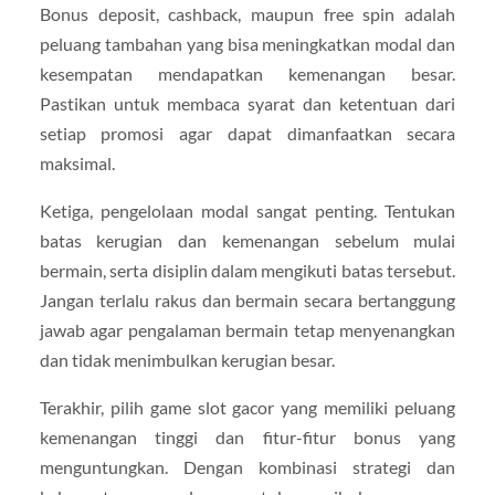
Bonus deposit, cashback, maupun free spin adalah
peluang tambahan yang bisa meningkatkan modal dan
kesempatan mendapatkan kemenangan besar.
Pastikan untuk membaca syarat dan ketentuan dari
setiap promosi agar dapat dimanfaatkan secara
maksimal.
Ketiga, pengelolaan modal sangat penting. Tentukan
batas kerugian dan kemenangan sebelum mulai
bermain, serta disiplin dalam mengikuti batas tersebut.
Jangan terlalu rakus dan bermain secara bertanggung
jawab agar pengalaman bermain tetap menyenangkan
dan tidak menimbulkan kerugian besar.
Terakhir, pilih game slot gacor yang memiliki peluang
kemenangan tinggi dan fitur-fitur bonus yang
menguntungkan. Dengan kombinasi strategi dan