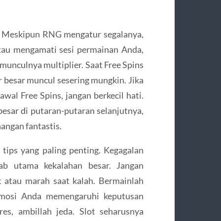
r: Meskipun RNG mengatur segalanya,
tau mengamati sesi permainan Anda,
unculnya multiplier. Saat Free Spins
er besar muncul sesering mungkin. Jika
awal Free Spins, jangan berkecil hati.
besar di putaran-putaran selanjutnya,
angan fantastis.
tips yang paling penting. Kegagalan
ab utama kekalahan besar. Jangan
 atau marah saat kalah. Bermainlah
 emosi Anda memengaruhi keputusan
res, ambillah jeda. Slot seharusnya