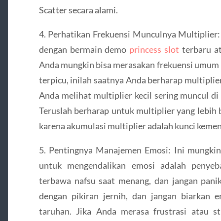
Scatter secara alami.
4. Perhatikan Frekuensi Munculnya Multiplie
dengan bermain demo
princess slot
terbaru a
Anda mungkin bisa merasakan frekuensi umum m
terpicu, inilah saatnya Anda berharap multipli
Anda melihat multiplier kecil sering muncul di 
Teruslah berharap untuk multiplier yang lebih 
karena akumulasi multiplier adalah kunci kemen
5. Pentingnya Manajemen Emosi: Ini mungkin 
untuk mengendalikan emosi adalah penyeb
terbawa nafsu saat menang, dan jangan panik
dengan pikiran jernih, dan jangan biarkan
taruhan. Jika Anda merasa frustrasi atau st