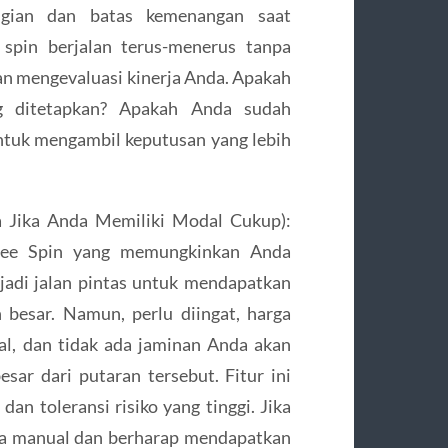
ugian dan batas kemenangan saat
 spin berjalan terus-menerus tanpa
an mengevaluasi kinerja Anda. Apakah
g ditetapkan? Apakah Anda sudah
ntuk mengambil keputusan yang lebih
a Jika Anda Memiliki Modal Cukup):
 Free Spin yang memungkinkan Anda
njadi jalan pintas untuk mendapatkan
besar. Namun, perlu diingat, harga
al, dan tidak ada jaminan Anda akan
ar dari putaran tersebut. Fitur ini
an toleransi risiko yang tinggi. Jika
ara manual dan berharap mendapatkan