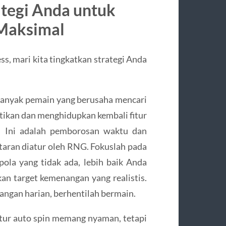
tegi Anda untuk
Maksimal
s, mari kita tingkatkan strategi Anda
 Banyak pemain yang berusaha mencari
ikan dan menghidupkan kembali fitur
n. Ini adalah pemborosan waktu dan
putaran diatur oleh RNG. Fokuslah pada
pola yang tidak ada, lebih baik Anda
an target kemenangan yang realistis.
ngan harian, berhentilah bermain.
itur auto spin memang nyaman, tetapi