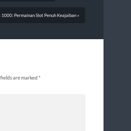
ss 1000: Permainan Slot Penuh Keajaiban »
fields are marked
*