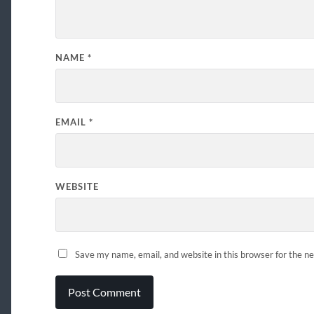
NAME
*
EMAIL
*
WEBSITE
Save my name, email, and website in this browser for the n