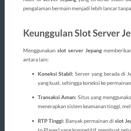
pengalaman bermain menjadi lebih lancar tanpa
Keunggulan Slot Server J
Menggunakan
slot server Jepang
memberikan 
antara lain:
Koneksi Stabil:
Server yang berada di Je
yang kuat, sehingga koneksi ke permainan 
Transaksi Aman:
Situs yang menggunaka
menerapkan sistem keamanan tinggi, meli
RTP Tinggi:
Banyak permainan di
slot J
to Player) yang kompetitif, membuat pelu