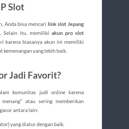
P Slot
n, Anda bisa mencari
link slot Jepang
 Selain itu, memiliki
akun pro slot
ri karena biasanya akun ini memiliki
kat kemenangan yang lebih baik.
r Jadi Favorit?
lam komunitas judi online karena
 menang” atau sering memberikan
gacor antara lain:
r) yang diatur dengan baik.