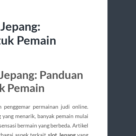
 Jepang:
tuk Pemain
 Jepang: Panduan
k Pemain
n penggemar permainan judi online.
g yang menarik, banyak pemain mulai
ensasi bermain yang berbeda. Artikel
bagai aspek terkait
slot Jepang
yang