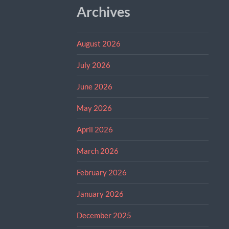
Archives
August 2026
July 2026
June 2026
May 2026
April 2026
March 2026
February 2026
January 2026
December 2025