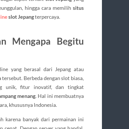
keunggulan, hingga cara memilih
situs
line
slot Jepang
terpercaya.
an Mengapa Begitu
line yang berasal dari Jepang atau
a tersebut. Berbeda dengan slot biasa,
unik, fitur inovatif, dan tingkat
gampang menang
. Hal ini membuatnya
ara, khususnya Indonesia.
ah karena banyak dari permainan ini
an cepat. Dengan server yang handal,