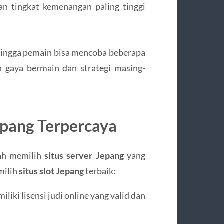
an tingkat kemenangan paling tinggi
sehingga pemain bisa mencoba beberapa
 gaya bermain dan strategi masing-
epang Terpercaya
lah memilih
situs server Jepang
yang
milih
situs slot Jepang
terbaik:
liki lisensi judi online yang valid dan