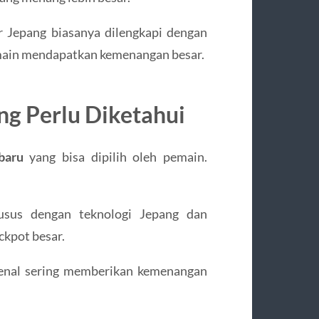
r Jepang biasanya dilengkapi dengan
emain mendapatkan kemenangan besar.
ang Perlu Diketahui
baru
yang bisa dipilih oleh pemain.
usus dengan teknologi Jepang dan
ckpot besar.
kenal sering memberikan kemenangan