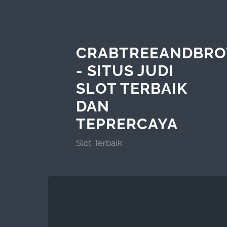
CRABTREEANDBR
- SITUS JUDI
SLOT TERBAIK
DAN
TEPRERCAYA
Slot Terbaik