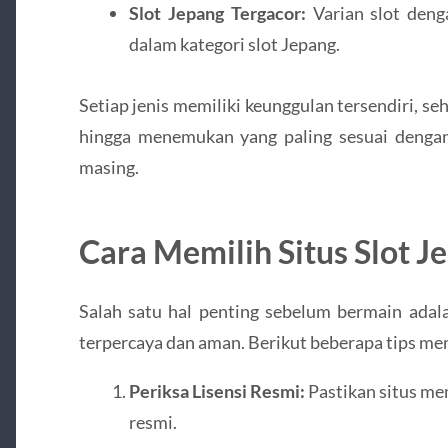
Slot Jepang Tergacor:
Varian slot deng
dalam kategori slot Jepang.
Setiap jenis memiliki keunggulan tersendiri, 
hingga menemukan yang paling sesuai dengan
masing.
Cara Memilih Situs Slot J
Salah satu hal penting sebelum bermain ada
terpercaya dan aman. Berikut beberapa tips me
Periksa Lisensi Resmi:
Pastikan situs memi
resmi.