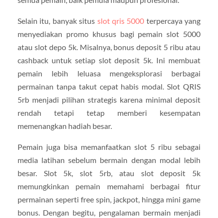
Selain itu, banyak situs
slot qris 5000
terpercaya yang
menyediakan promo khusus bagi pemain slot 5000
atau slot depo 5k. Misalnya, bonus deposit 5 ribu atau
cashback untuk setiap slot deposit 5k. Ini membuat
pemain lebih leluasa mengeksplorasi berbagai
permainan tanpa takut cepat habis modal. Slot QRIS
5rb menjadi pilihan strategis karena minimal deposit
rendah tetapi tetap memberi kesempatan
memenangkan hadiah besar.
Pemain juga bisa memanfaatkan slot 5 ribu sebagai
media latihan sebelum bermain dengan modal lebih
besar. Slot 5k, slot 5rb, atau slot deposit 5k
memungkinkan pemain memahami berbagai fitur
permainan seperti free spin, jackpot, hingga mini game
bonus. Dengan begitu, pengalaman bermain menjadi