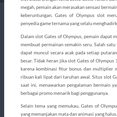
megah, pemain akan merasakan sensasi bermain
keberuntungan. Gates of Olympus slot meru
penyedia game ternama yang selalu menghadirka
Dalam slot Gates of Olympus, pemain dapat me
membuat permainan semakin seru. Salah satu f
dapat muncul secara acak pada setiap putara
besar. Tidak heran jika slot Gates of Olympus
karena kombinasi fitur bonus dan multiplie
ribuan kali lipat dari taruhan awal. Situs slo
saat ini, menawarkan pengalaman bermain 
berbagai promo menarik bagi penggunanya.
Selain tema yang memukau, Gates of Olympus 
yang memanjakan mata dan animasi yang halus.