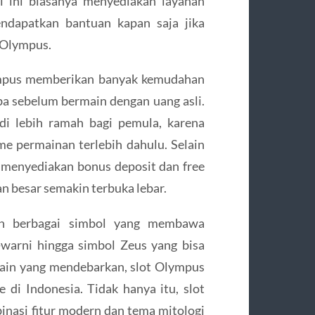
i ini biasanya menyediakan layanan
ndapatkan bantuan kapan saja jika
 Olympus.
ympus memberikan banyak kemudahan
ba sebelum bermain dengan uang asli.
di lebih ramah bagi pemula, karena
 permainan terlebih dahulu. Selain
a menyediakan bonus deposit dan free
n besar semakin terbuka lebar.
an berbagai simbol yang membawa
warni hingga simbol Zeus yang bisa
ain yang mendebarkan, slot Olympus
e di Indonesia. Tidak hanya itu, slot
inasi fitur modern dan tema mitologi