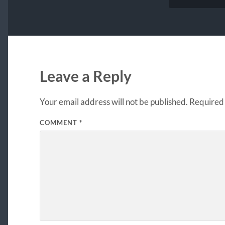
Leave a Reply
Your email address will not be published.
Required 
COMMENT
*