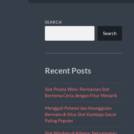
SEARCH
Search
Recent Posts
Slot Pinata Wins: Permainan Slot
Bertema Ceria dengan Fitur Menarik
Menggali Potensi dan Keunggulan
Bermain di Situs Slot Kamboja Gacor
Paling Populer
Slot Wisdom of Athena: Petualangan