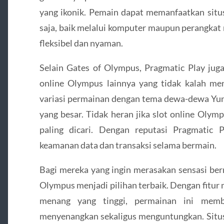
yang ikonik. Pemain dapat memanfaatkan situ
saja, baik melalui komputer maupun perangkat
fleksibel dan nyaman.
Selain Gates of Olympus, Pragmatic Play juga
online Olympus lainnya yang tidak kalah m
variasi permainan dengan tema dewa-dewa Yun
yang besar. Tidak heran jika slot online Olym
paling dicari. Dengan reputasi Pragmatic 
keamanan data dan transaksi selama bermain.
Bagi mereka yang ingin merasakan sensasi ber
Olympus menjadi pilihan terbaik. Dengan fitur
menang yang tinggi, permainan ini memb
menyenangkan sekaligus menguntungkan. Situs 