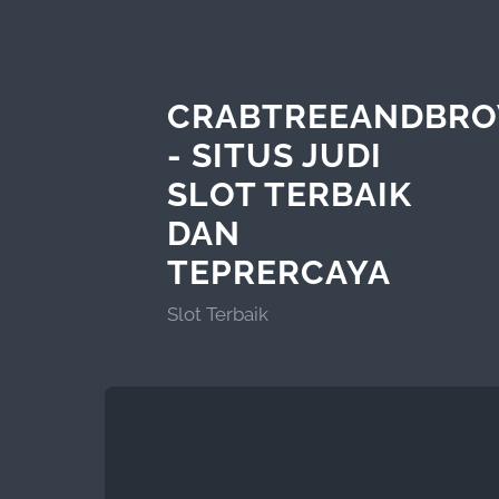
CRABTREEANDBR
- SITUS JUDI
SLOT TERBAIK
DAN
TEPRERCAYA
Slot Terbaik