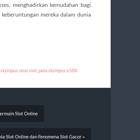
kses, menghadirkan kemudahan bagi
a keberuntungan mereka dalam dunia
,
olympus zeus slot
,
pola olympus x500
ermain Slot Online
a Slot Online dan Fenomena Slot Gacor »