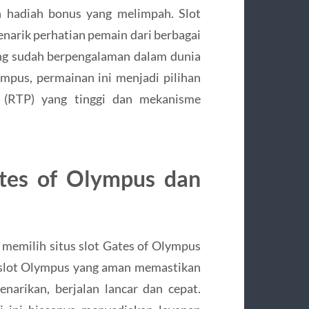
n hadiah bonus yang melimpah. Slot
narik perhatian pemain dari berbagai
ng sudah berpengalaman dalam dunia
ympus, permainan ini menjadi pilihan
r (RTP) yang tinggi dan mekanisme
ates of Olympus dan
memilih situs slot Gates of Olympus
s slot Olympus yang aman memastikan
enarikan, berjalan lancar dan cepat.