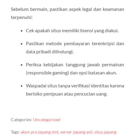
Sebelum bermain, pastikan aspek legal dan keamanan
terpenuhi:
Cek apakah situs memiliki lisensi yang diakui.
Pastikan metode pembayaran terenkripsi dan
data pribadi dilindungi.
Periksa kebijakan tanggung jawab permainan
(responsible gaming) dan opsi batasan akun.
Waspadai situs tanpa verifikasi identitas karena
berisiko penipuan atau pencucian uang.
Categories:
Uncategorized
Tags:
akun pro jepang slot
,
server jepang asli
,
situs jepang