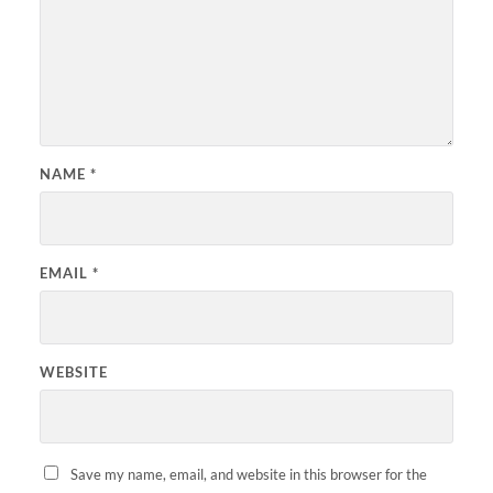
NAME
*
EMAIL
*
WEBSITE
Save my name, email, and website in this browser for the