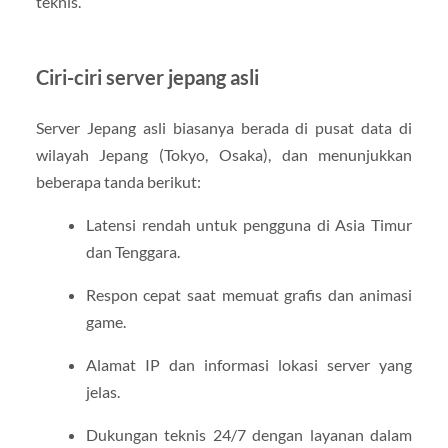
teknis.
Ciri-ciri server jepang asli
Server Jepang asli biasanya berada di pusat data di
wilayah Jepang (Tokyo, Osaka), dan menunjukkan
beberapa tanda berikut:
Latensi rendah untuk pengguna di Asia Timur
dan Tenggara.
Respon cepat saat memuat grafis dan animasi
game.
Alamat IP dan informasi lokasi server yang
jelas.
Dukungan teknis 24/7 dengan layanan dalam