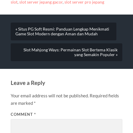
slot
,
slot server jepang gacor
,
slot server pro jepang
« Situs PG Soft Resmi: Panduan Lengkap Menikmati
Game Slot Modern dengan Aman dan Mudah
Slot Mahjong Ways: Permainan Slot Bertema Klasik
yang Semakin Populer »
Leave a Reply
Your email address will not be published.
Required fields
are marked
*
COMMENT
*