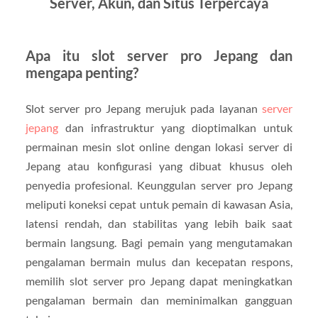
Server, Akun, dan Situs Terpercaya
Apa itu slot server pro Jepang dan
mengapa penting?
Slot server pro Jepang merujuk pada layanan
server
jepang
dan infrastruktur yang dioptimalkan untuk
permainan mesin slot online dengan lokasi server di
Jepang atau konfigurasi yang dibuat khusus oleh
penyedia profesional. Keunggulan server pro Jepang
meliputi koneksi cepat untuk pemain di kawasan Asia,
latensi rendah, dan stabilitas yang lebih baik saat
bermain langsung. Bagi pemain yang mengutamakan
pengalaman bermain mulus dan kecepatan respons,
memilih slot server pro Jepang dapat meningkatkan
pengalaman bermain dan meminimalkan gangguan