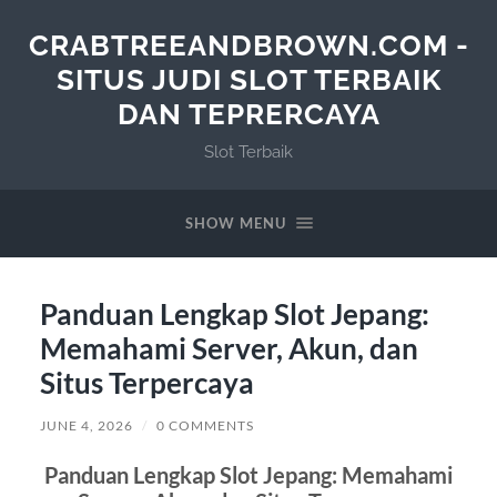
CRABTREEANDBROWN.COM -
SITUS JUDI SLOT TERBAIK
DAN TEPRERCAYA
Slot Terbaik
SHOW MENU
Panduan Lengkap Slot Jepang:
Memahami Server, Akun, dan
Situs Terpercaya
JUNE 4, 2026
/
0 COMMENTS
Panduan Lengkap Slot Jepang: Memahami