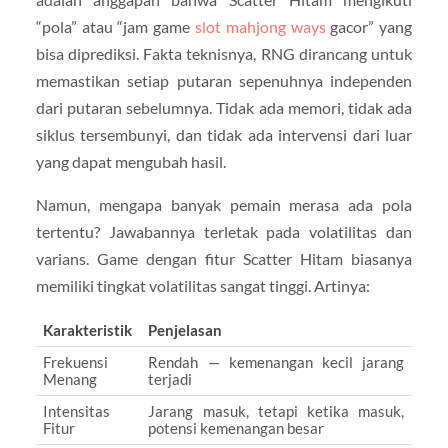
“pola” atau “jam game
slot mahjong ways
gacor” yang
bisa diprediksi. Fakta teknisnya, RNG dirancang untuk
memastikan setiap putaran sepenuhnya independen
dari putaran sebelumnya. Tidak ada memori, tidak ada
siklus tersembunyi, dan tidak ada intervensi dari luar
yang dapat mengubah hasil.
Namun, mengapa banyak pemain merasa ada pola
tertentu? Jawabannya terletak pada volatilitas dan
varians. Game dengan fitur Scatter Hitam biasanya
memiliki tingkat volatilitas sangat tinggi. Artinya:
Karakteristik
Penjelasan
Frekuensi
Rendah — kemenangan kecil jarang
Menang
terjadi
Intensitas
Jarang masuk, tetapi ketika masuk,
Fitur
potensi kemenangan besar