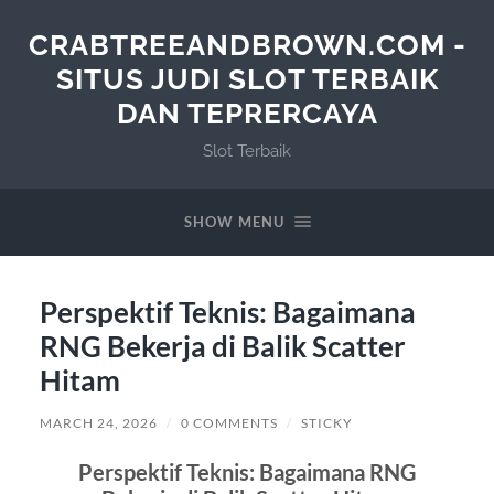
CRABTREEANDBROWN.COM -
SITUS JUDI SLOT TERBAIK
DAN TEPRERCAYA
Slot Terbaik
SHOW MENU
Perspektif Teknis: Bagaimana
RNG Bekerja di Balik Scatter
Hitam
MARCH 24, 2026
/
0 COMMENTS
/
STICKY
Perspektif Teknis: Bagaimana RNG