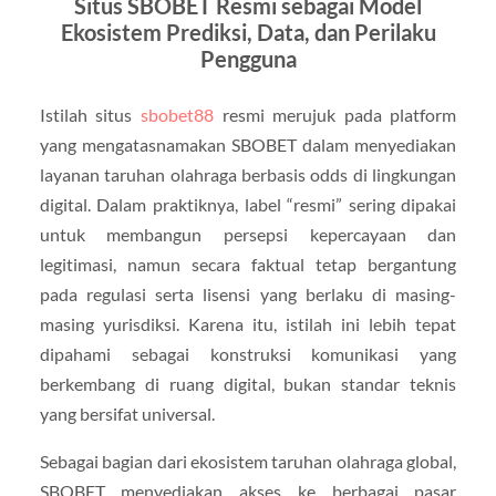
Situs SBOBET Resmi sebagai Model
Ekosistem Prediksi, Data, dan Perilaku
Pengguna
Istilah situs
sbobet88
resmi merujuk pada platform
yang mengatasnamakan
SBOBET
dalam menyediakan
layanan taruhan olahraga berbasis odds di lingkungan
digital. Dalam praktiknya, label “resmi” sering dipakai
untuk membangun persepsi kepercayaan dan
legitimasi, namun secara faktual tetap bergantung
pada regulasi serta lisensi yang berlaku di masing-
masing yurisdiksi. Karena itu, istilah ini lebih tepat
dipahami sebagai konstruksi komunikasi yang
berkembang di ruang digital, bukan standar teknis
yang bersifat universal.
Sebagai bagian dari ekosistem taruhan olahraga global,
SBOBET menyediakan akses ke berbagai pasar