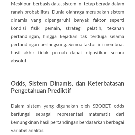
Meskipun berbasis data, sistem ini tetap berada dalam
ranah probabilitas. Dunia olahraga merupakan sistem
dinamis yang dipengaruhi banyak faktor seperti
kondisi fisik pemain, strategi pelatih, tekanan
pertandingan, hingga kejadian tak terduga selama
pertandingan berlangsung. Semua faktor ini membuat
hasil akhir tidak pernah dapat dipastikan secara
absolut.
Odds, Sistem Dinamis, dan Keterbatasan
Pengetahuan Prediktif
Dalam sistem yang digunakan oleh
SBOBET
, odds
berfungsi sebagai representasi matematis dari
kemungkinan hasil pertandingan berdasarkan berbagai
variabel analitis.