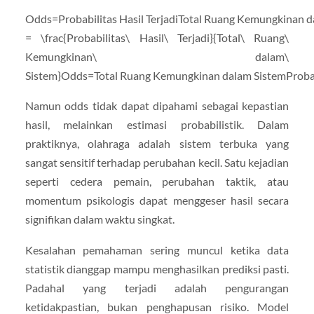
Odds=Probabilitas Hasil TerjadiTotal Ruang Kemungkinan 
= \frac{Probabilitas\ Hasil\ Terjadi}{Total\ Ruang\
Kemungkinan\ dalam\
Sistem}
O
dd
s
=
T
o
t
a
l
R
u
an
g
Ke
m
u
n
g
kinan
d
a
l
am
S
i
s
t
e
m
P
ro
ba
Namun odds tidak dapat dipahami sebagai kepastian
hasil, melainkan estimasi probabilistik. Dalam
praktiknya, olahraga adalah sistem terbuka yang
sangat sensitif terhadap perubahan kecil. Satu kejadian
seperti cedera pemain, perubahan taktik, atau
momentum psikologis dapat menggeser hasil secara
signifikan dalam waktu singkat.
Kesalahan pemahaman sering muncul ketika data
statistik dianggap mampu menghasilkan prediksi pasti.
Padahal yang terjadi adalah pengurangan
ketidakpastian, bukan penghapusan risiko. Model