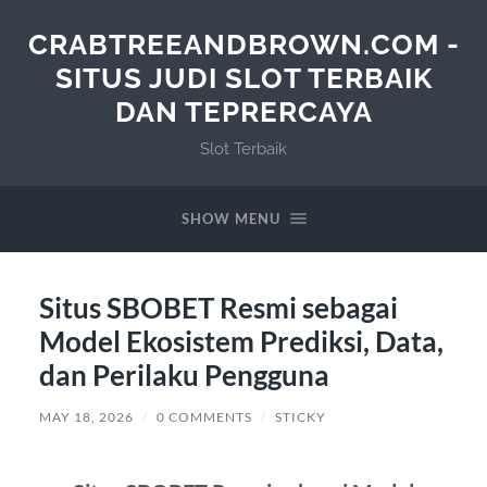
CRABTREEANDBROWN.COM -
SITUS JUDI SLOT TERBAIK
DAN TEPRERCAYA
Slot Terbaik
SHOW MENU
Situs SBOBET Resmi sebagai
Model Ekosistem Prediksi, Data,
dan Perilaku Pengguna
MAY 18, 2026
/
0 COMMENTS
/
STICKY