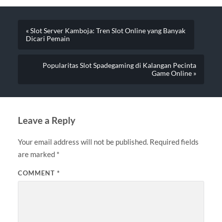
« Slot Server Kamboja: Tren Slot Online yang Banyak
Dicari Pemain
Popularitas Slot Spadegaming di Kalangan Pecinta
Game Online »
Leave a Reply
Your email address will not be published.
Required fields
are marked
*
COMMENT
*