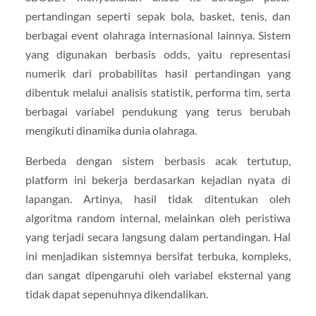
pertandingan seperti sepak bola, basket, tenis, dan
berbagai event olahraga internasional lainnya. Sistem
yang digunakan berbasis odds, yaitu representasi
numerik dari probabilitas hasil pertandingan yang
dibentuk melalui analisis statistik, performa tim, serta
berbagai variabel pendukung yang terus berubah
mengikuti dinamika dunia olahraga.
Berbeda dengan sistem berbasis acak tertutup,
platform ini bekerja berdasarkan kejadian nyata di
lapangan. Artinya, hasil tidak ditentukan oleh
algoritma random internal, melainkan oleh peristiwa
yang terjadi secara langsung dalam pertandingan. Hal
ini menjadikan sistemnya bersifat terbuka, kompleks,
dan sangat dipengaruhi oleh variabel eksternal yang
tidak dapat sepenuhnya dikendalikan.