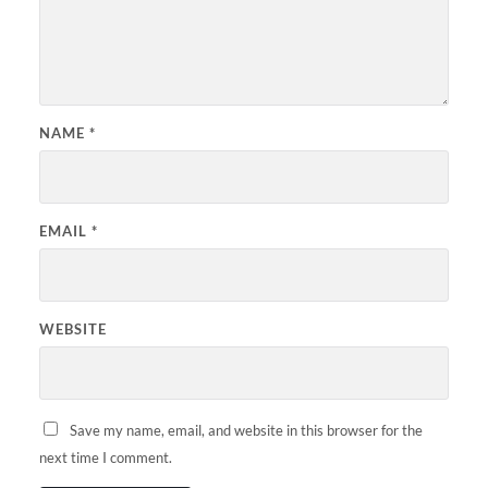
NAME
*
EMAIL
*
WEBSITE
Save my name, email, and website in this browser for the
next time I comment.