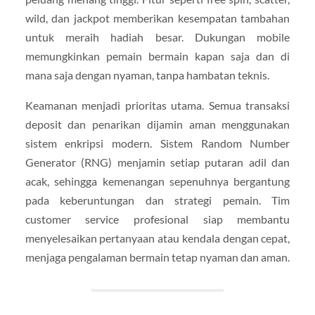
wild, dan jackpot memberikan kesempatan tambahan
untuk meraih hadiah besar. Dukungan mobile
memungkinkan pemain bermain kapan saja dan di
mana saja dengan nyaman, tanpa hambatan teknis.
Keamanan menjadi prioritas utama. Semua transaksi
deposit dan penarikan dijamin aman menggunakan
sistem enkripsi modern. Sistem Random Number
Generator (RNG) menjamin setiap putaran adil dan
acak, sehingga kemenangan sepenuhnya bergantung
pada keberuntungan dan strategi pemain. Tim
customer service profesional siap membantu
menyelesaikan pertanyaan atau kendala dengan cepat,
menjaga pengalaman bermain tetap nyaman dan aman.