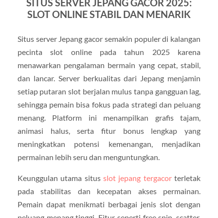
SITUS SERVER JEPANG GACOR 2025:
SLOT ONLINE STABIL DAN MENARIK
Situs server Jepang gacor semakin populer di kalangan
pecinta slot online pada tahun 2025 karena
menawarkan pengalaman bermain yang cepat, stabil,
dan lancar. Server berkualitas dari Jepang menjamin
setiap putaran slot berjalan mulus tanpa gangguan lag,
sehingga pemain bisa fokus pada strategi dan peluang
menang. Platform ini menampilkan grafis tajam,
animasi halus, serta fitur bonus lengkap yang
meningkatkan potensi kemenangan, menjadikan
permainan lebih seru dan menguntungkan.
Keunggulan utama situs
slot jepang tergacor
terletak
pada stabilitas dan kecepatan akses permainan.
Pemain dapat menikmati berbagai jenis slot dengan
peluang menang tinggi. Fitur seperti free spin, scatter,