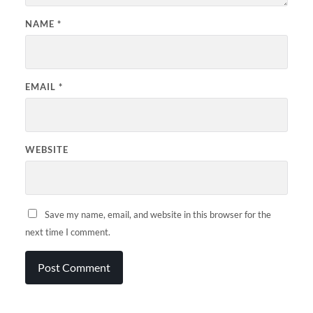
NAME
*
EMAIL
*
WEBSITE
Save my name, email, and website in this browser for the
next time I comment.