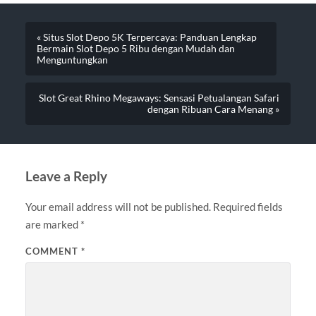
« Situs Slot Depo 5K Terpercaya: Panduan Lengkap
Bermain Slot Depo 5 Ribu dengan Mudah dan
Menguntungkan
Slot Great Rhino Megaways: Sensasi Petualangan Safari
dengan Ribuan Cara Menang »
Leave a Reply
Your email address will not be published.
Required fields
are marked
*
COMMENT
*