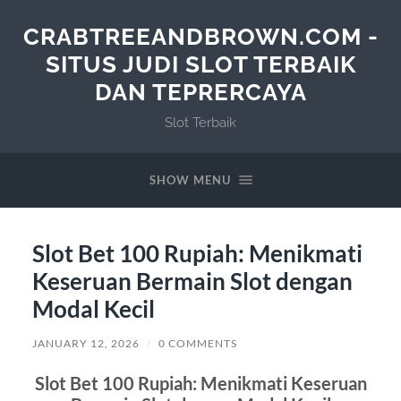
CRABTREEANDBROWN.COM -
SITUS JUDI SLOT TERBAIK
DAN TEPRERCAYA
Slot Terbaik
SHOW MENU
Slot Bet 100 Rupiah: Menikmati
Keseruan Bermain Slot dengan
Modal Kecil
JANUARY 12, 2026
/
0 COMMENTS
Slot Bet 100 Rupiah: Menikmati Keseruan