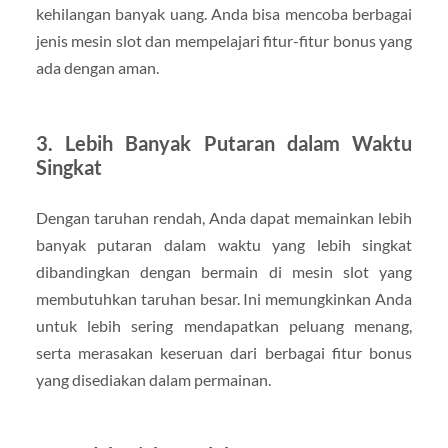
kehilangan banyak uang. Anda bisa mencoba berbagai
jenis mesin slot dan mempelajari fitur-fitur bonus yang
ada dengan aman.
3. Lebih Banyak Putaran dalam Waktu
Singkat
Dengan taruhan rendah, Anda dapat memainkan lebih
banyak putaran dalam waktu yang lebih singkat
dibandingkan dengan bermain di mesin slot yang
membutuhkan taruhan besar. Ini memungkinkan Anda
untuk lebih sering mendapatkan peluang menang,
serta merasakan keseruan dari berbagai fitur bonus
yang disediakan dalam permainan.