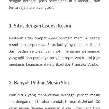
dengan berbagai jenis permainan, fitur menarik, dan
tentu saja, sistem yang adil.
1. Situs dengan Lisensi Resmi
Pastikan situs tempat Anda bermain memiliki lisensi
resmi dan terpercaya. Situs judi yang memiliki lisensi
dari badan regulasi yang sah menjamin permainan
yang adil dan pembayaran yang tepat waktu. Ini juga
menjamin keamanan data pribadi dan transaksi Anda.
2. Banyak Pilihan Mesin Slot
Pilih situs yang menawarkan berbagai pilihan mesin
slot dengan opsi taruhan rendah, termasuk
slot bet 100
yang sesuai dengan anggaran Anda. Situs yang baik