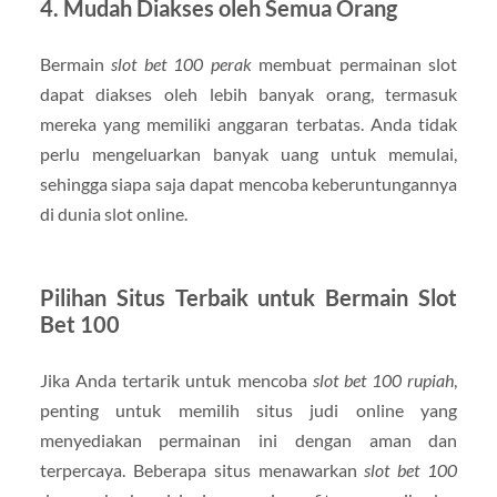
4. Mudah Diakses oleh Semua Orang
Bermain
slot bet 100 perak
membuat permainan slot
dapat diakses oleh lebih banyak orang, termasuk
mereka yang memiliki anggaran terbatas. Anda tidak
perlu mengeluarkan banyak uang untuk memulai,
sehingga siapa saja dapat mencoba keberuntungannya
di dunia slot online.
Pilihan Situs Terbaik untuk Bermain Slot
Bet 100
Jika Anda tertarik untuk mencoba
slot bet 100 rupiah
,
penting untuk memilih situs judi online yang
menyediakan permainan ini dengan aman dan
terpercaya. Beberapa situs menawarkan
slot bet 100