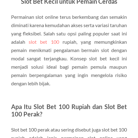
Slot Bet Kecil untuk Pemain Cerdas
Permainan slot online terus berkembang dan semakin
diminati karena kemudahan akses serta variasi taruhan
yang fleksibel. Salah satu opsi paling populer saat ini
adalah
slot bet 100
rupiah, yang memungkinkan
pemain menikmati pengalaman bermain slot dengan
modal sangat terjangkau. Konsep slot bet kecil ini
menjadi solusi ideal bagi pemain pemula maupun
pemain berpengalaman yang ingin mengelola risiko
dengan lebih bijak.
Apa Itu Slot Bet 100 Rupiah dan Slot Bet
100 Perak?
Slot bet 100 perak atau sering disebut juga slot bet 100
rupiah adalah jenis permainan slot online yang