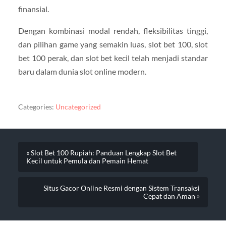
finansial.
Dengan kombinasi modal rendah, fleksibilitas tinggi,
dan pilihan game yang semakin luas, slot bet 100, slot
bet 100 perak, dan slot bet kecil telah menjadi standar
baru dalam dunia slot online modern.
Categories:
Uncategorized
« Slot Bet 100 Rupiah: Panduan Lengkap Slot Bet
Kecil untuk Pemula dan Pemain Hemat
Situs Gacor Online Resmi dengan Sistem Transaksi
Cepat dan Aman »