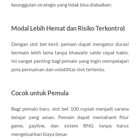
keunggulan strategis yang tidak bisa diabaikan:
Modal Lebih Hemat dan Risiko Terkontrol
Dengan slot bet kecil, pemain dapat mengatur durasi
bermain lebih lama tanpa khawatir saldo cepat habis.
Ini sangat penting bagi pemain yang ingin mempelajari
pola permainan dan volatilitas slot tertentu.
Cocok untuk Pemula
Bagi pemain baru, slot bet 100 rupiah menjadi sarana
belajar yang aman. Pemain dapat memahami fitur
game, payline, dan sistem RNG tanpa harus
mengeluarkan biaya besar.