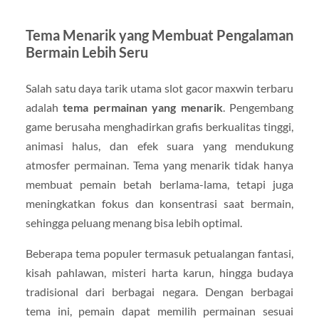
Tema Menarik yang Membuat Pengalaman
Bermain Lebih Seru
Salah satu daya tarik utama slot gacor maxwin terbaru
adalah
tema permainan yang menarik
. Pengembang
game berusaha menghadirkan grafis berkualitas tinggi,
animasi halus, dan efek suara yang mendukung
atmosfer permainan. Tema yang menarik tidak hanya
membuat pemain betah berlama-lama, tetapi juga
meningkatkan fokus dan konsentrasi saat bermain,
sehingga peluang menang bisa lebih optimal.
Beberapa tema populer termasuk petualangan fantasi,
kisah pahlawan, misteri harta karun, hingga budaya
tradisional dari berbagai negara. Dengan berbagai
tema ini, pemain dapat memilih permainan sesuai