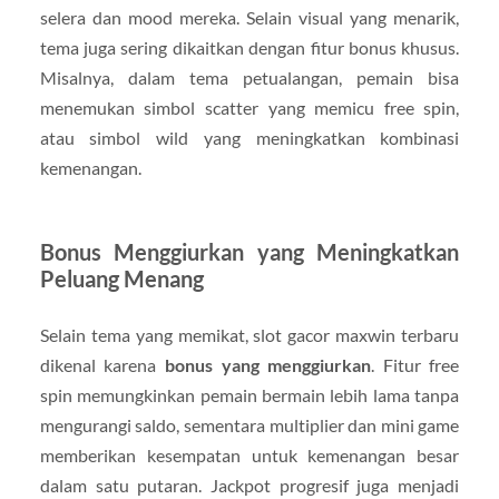
selera dan mood mereka. Selain visual yang menarik,
tema juga sering dikaitkan dengan fitur bonus khusus.
Misalnya, dalam tema petualangan, pemain bisa
menemukan simbol scatter yang memicu free spin,
atau simbol wild yang meningkatkan kombinasi
kemenangan.
Bonus Menggiurkan yang Meningkatkan
Peluang Menang
Selain tema yang memikat, slot gacor maxwin terbaru
dikenal karena
bonus yang menggiurkan
. Fitur free
spin memungkinkan pemain bermain lebih lama tanpa
mengurangi saldo, sementara multiplier dan mini game
memberikan kesempatan untuk kemenangan besar
dalam satu putaran. Jackpot progresif juga menjadi