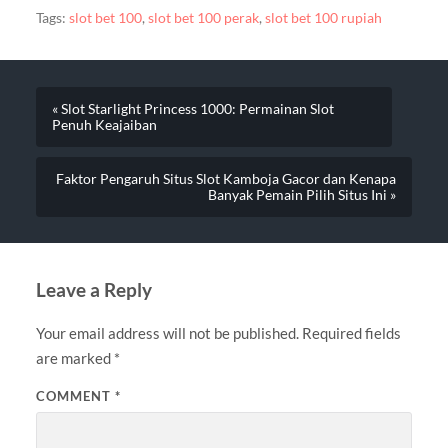
Tags:
slot bet 100
,
slot bet 100 perak
,
slot bet 100 rupiah
« Slot Starlight Princess 1000: Permainan Slot
Penuh Keajaiban
Faktor Pengaruh Situs Slot Kamboja Gacor dan Kenapa
Banyak Pemain Pilih Situs Ini »
Leave a Reply
Your email address will not be published.
Required fields
are marked
*
COMMENT
*