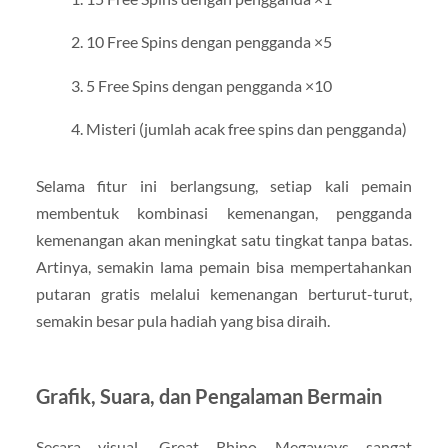
10 Free Spins dengan pengganda ×5
5 Free Spins dengan pengganda ×10
Misteri (jumlah acak free spins dan pengganda)
Selama fitur ini berlangsung, setiap kali pemain
membentuk kombinasi kemenangan, pengganda
kemenangan akan meningkat satu tingkat tanpa batas.
Artinya, semakin lama pemain bisa mempertahankan
putaran gratis melalui kemenangan berturut-turut,
semakin besar pula hadiah yang bisa diraih.
Grafik, Suara, dan Pengalaman Bermain
Secara visual, Great Rhino Megaways sangat