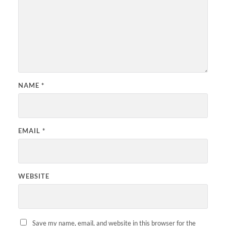
NAME
*
EMAIL
*
WEBSITE
Save my name, email, and website in this browser for the