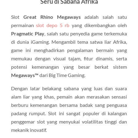
Seru di Sabana Afrika
Slot
Great Rhino Megaways
adalah salah satu
permainan
slot depo 5 rb
yang dikembangkan oleh
Pragmatic Play
, salah satu penyedia game terkemuka
di dunia iGaming. Mengambil tema satwa liar Afrika,
game ini menghadirkan pengalaman bermain yang
memukau dengan visual tajam, fitur dinamis, serta
potensi kemenangan yang besar berkat sistem
Megaways™
dari Big Time Gaming.
Dengan latar belakang sabana yang luas dan suara
alam liar yang khas, pemain akan merasakan sensasi
berburu kemenangan bersama badak sang penguasa
padang rumput. Slot ini sangat populer di kalangan
penggemar slot yang menyukai volatilitas tinggi dan
mekanik inovatif.