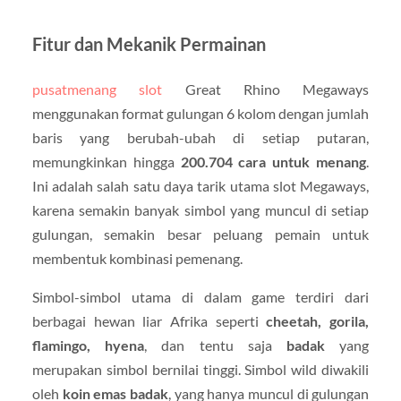
Fitur dan Mekanik Permainan
pusatmenang slot
Great Rhino Megaways
menggunakan format gulungan 6 kolom dengan jumlah
baris yang berubah-ubah di setiap putaran,
memungkinkan hingga
200.704 cara untuk menang
.
Ini adalah salah satu daya tarik utama slot Megaways,
karena semakin banyak simbol yang muncul di setiap
gulungan, semakin besar peluang pemain untuk
membentuk kombinasi pemenang.
Simbol-simbol utama di dalam game terdiri dari
berbagai hewan liar Afrika seperti
cheetah, gorila,
flamingo, hyena
, dan tentu saja
badak
yang
merupakan simbol bernilai tinggi. Simbol wild diwakili
oleh
koin emas badak
, yang hanya muncul di gulungan