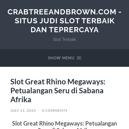
CRABTREEANDBROWN.COM -
SITUS JUDI SLOT TERBAIK
DAN TEPRERCAYA
Slot Terbaik
SHOW MENU
Slot Great Rhino Megaways:
Petualangan Seru di Sabana
Afrika
JULY 11, 2025
/
0 COMMENTS
Slot Great Rhino Megaways: Petualangan