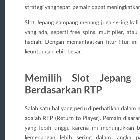
strategi yang tepat, pemain dapat meningkatkan
Slot Jepang gampang menang juga sering kali 
yang ada, seperti free spins, multiplier, a
hadiah. Dengan memanfaatkan fitur-fitur ini
keuntungan lebih besar.
Memilih Slot Jepang
Berdasarkan RTP
Salah satu hal yang perlu diperhatikan dalam
adalah RTP (Return to Player). Pemain disar
yang lebih tinggi, karena ini menunjukkan
kemenangan lebih sering dalam jangka pa