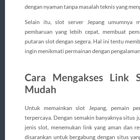
dengan nyaman tanpa masalah teknis yang men
Selain itu, slot server Jepang umumnya m
pembaruan yang lebih cepat, membuat pema
putaran slot dengan segera. Hal ini tentu me
ingin menikmati permainan dengan pengalaman y
Cara Mengakses Link S
Mudah
Untuk memainkan slot Jepang, pemain per
terpercaya. Dengan semakin banyaknya situs j
jenis slot, menemukan link yang aman dan re
disarankan untuk bergabung dengan situs yang