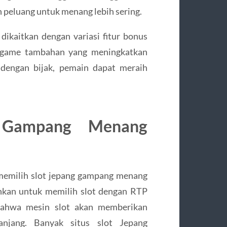
 peluang untuk menang lebih sering.
dikaitkan dengan variasi fitur bonus
tau game tambahan yang meningkatkan
 dengan bijak, pemain dapat meraih
 Gampang Menang
 memilih slot jepang gampang menang
ankan untuk memilih slot dengan RTP
 bahwa mesin slot akan memberikan
njang. Banyak situs slot Jepang