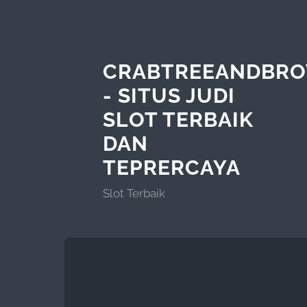
CRABTREEANDBR
- SITUS JUDI
SLOT TERBAIK
DAN
TEPRERCAYA
Slot Terbaik