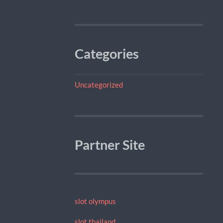
Categories
Uncategorized
Partner Site
slot olympus
slot thailand