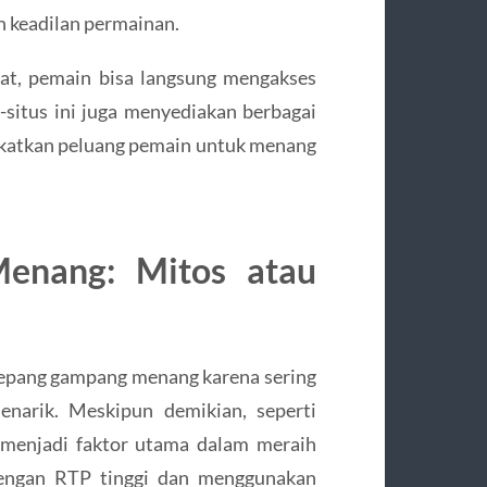
n keadilan permainan.
at, pemain bisa langsung mengakses
s-situs ini juga menyediakan berbagai
katkan peluang pemain untuk menang
enang: Mitos atau
epang gampang menang karena sering
narik. Meskipun demikian, seperti
 menjadi faktor utama dalam meraih
engan RTP tinggi dan menggunakan