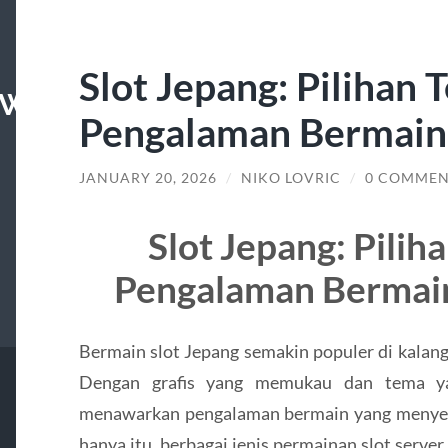
Slot Jepang: Pilihan 
OWN.COM
Pengalaman Bermain 
JANUARY 20, 2026
/
NIKO LOVRIC
/
0 COMMEN
Slot Jepang: Pilih
Pengalaman Bermain
Bermain slot Jepang semakin populer di kalan
Dengan grafis yang memukau dan tema y
menawarkan pengalaman bermain yang menyen
hanya itu, berbagai jenis permainan slot serve