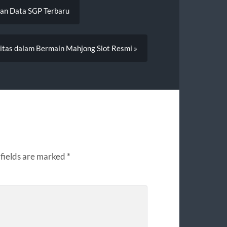
dan Data SGP Terbaru
itas dalam Bermain Mahjong Slot Resmi »
fields are marked
*