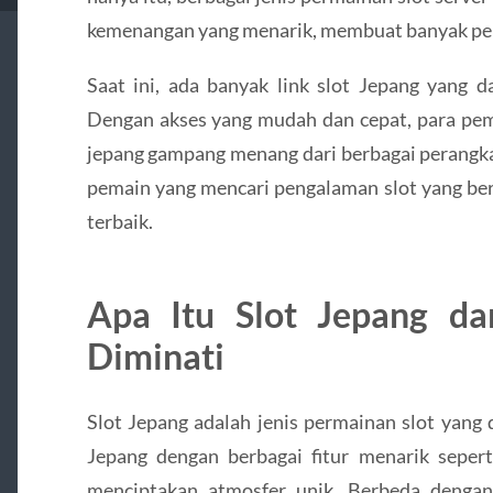
kemenangan yang menarik, membuat banyak pem
Saat ini, ada banyak link slot Jepang yang d
Dengan akses yang mudah dan cepat, para pem
jepang gampang menang dari berbagai perangkat
pemain yang mencari pengalaman slot yang berb
terbaik.
Apa Itu Slot Jepang d
Diminati
Slot Jepang adalah jenis permainan slot yang d
Jepang dengan berbagai fitur menarik seper
menciptakan atmosfer unik. Berbeda dengan s