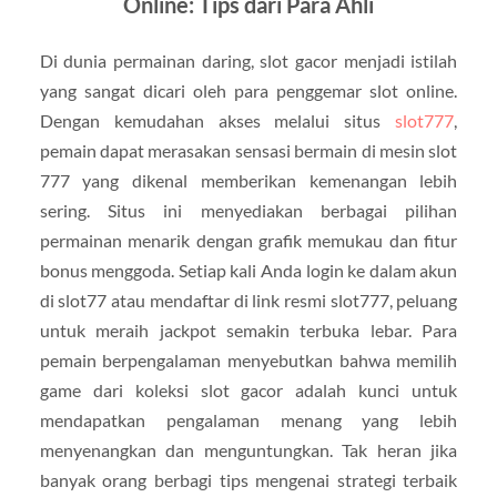
Online: Tips dari Para Ahli
Di dunia permainan daring, slot gacor menjadi istilah
yang sangat dicari oleh para penggemar slot online.
Dengan kemudahan akses melalui situs
slot777
,
pemain dapat merasakan sensasi bermain di mesin slot
777 yang dikenal memberikan kemenangan lebih
sering. Situs ini menyediakan berbagai pilihan
permainan menarik dengan grafik memukau dan fitur
bonus menggoda. Setiap kali Anda login ke dalam akun
di slot77 atau mendaftar di link resmi slot777, peluang
untuk meraih jackpot semakin terbuka lebar. Para
pemain berpengalaman menyebutkan bahwa memilih
game dari koleksi slot gacor adalah kunci untuk
mendapatkan pengalaman menang yang lebih
menyenangkan dan menguntungkan. Tak heran jika
banyak orang berbagi tips mengenai strategi terbaik