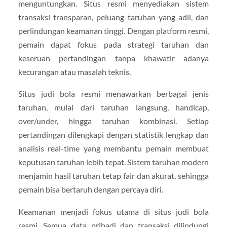
menguntungkan. Situs resmi menyediakan sistem
transaksi transparan, peluang taruhan yang adil, dan
perlindungan keamanan tinggi. Dengan platform resmi,
pemain dapat fokus pada strategi taruhan dan
keseruan pertandingan tanpa khawatir adanya
kecurangan atau masalah teknis.
Situs judi bola resmi menawarkan berbagai jenis
taruhan, mulai dari taruhan langsung, handicap,
over/under, hingga taruhan kombinasi. Setiap
pertandingan dilengkapi dengan statistik lengkap dan
analisis real-time yang membantu pemain membuat
keputusan taruhan lebih tepat. Sistem taruhan modern
menjamin hasil taruhan tetap fair dan akurat, sehingga
pemain bisa bertaruh dengan percaya diri.
Keamanan menjadi fokus utama di situs judi bola
resmi. Semua data pribadi dan transaksi dilindungi