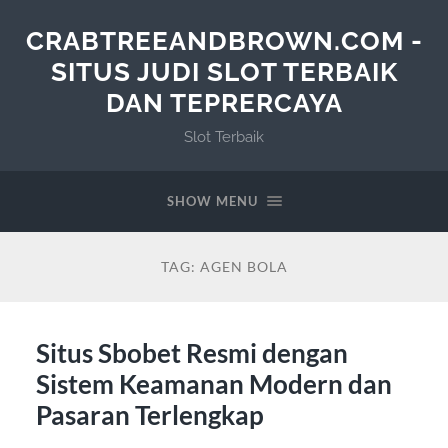
CRABTREEANDBROWN.COM -
SITUS JUDI SLOT TERBAIK
DAN TEPRERCAYA
Slot Terbaik
SHOW MENU
TAG:
AGEN BOLA
Situs Sbobet Resmi dengan
Sistem Keamanan Modern dan
Pasaran Terlengkap