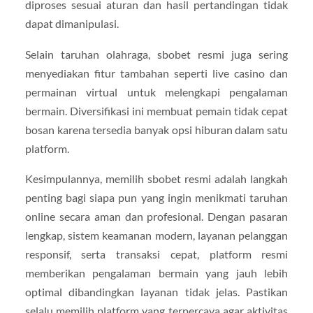
diproses sesuai aturan dan hasil pertandingan tidak
dapat dimanipulasi.
Selain taruhan olahraga, sbobet resmi juga sering
menyediakan fitur tambahan seperti live casino dan
permainan virtual untuk melengkapi pengalaman
bermain. Diversifikasi ini membuat pemain tidak cepat
bosan karena tersedia banyak opsi hiburan dalam satu
platform.
Kesimpulannya, memilih sbobet resmi adalah langkah
penting bagi siapa pun yang ingin menikmati taruhan
online secara aman dan profesional. Dengan pasaran
lengkap, sistem keamanan modern, layanan pelanggan
responsif, serta transaksi cepat, platform resmi
memberikan pengalaman bermain yang jauh lebih
optimal dibandingkan layanan tidak jelas. Pastikan
selalu memilih platform yang terpercaya agar aktivitas