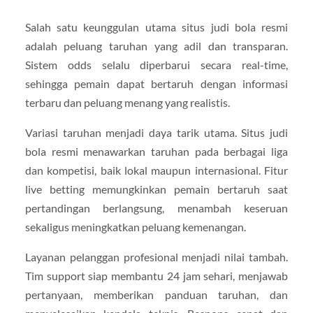
Salah satu keunggulan utama situs judi bola resmi
adalah peluang taruhan yang adil dan transparan.
Sistem odds selalu diperbarui secara real-time,
sehingga pemain dapat bertaruh dengan informasi
terbaru dan peluang menang yang realistis.
Variasi taruhan menjadi daya tarik utama. Situs judi
bola resmi menawarkan taruhan pada berbagai liga
dan kompetisi, baik lokal maupun internasional. Fitur
live betting memungkinkan pemain bertaruh saat
pertandingan berlangsung, menambah keseruan
sekaligus meningkatkan peluang kemenangan.
Layanan pelanggan profesional menjadi nilai tambah.
Tim support siap membantu 24 jam sehari, menjawab
pertanyaan, memberikan panduan taruhan, dan