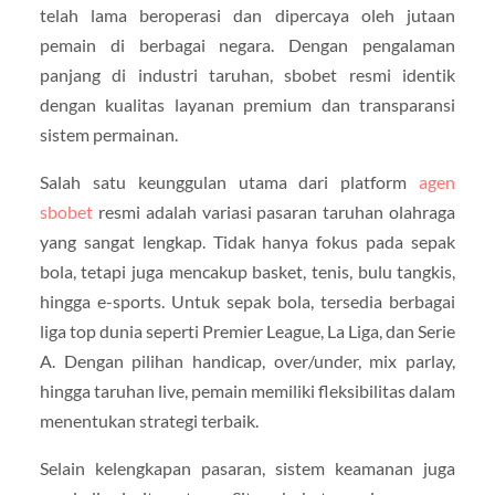
telah lama beroperasi dan dipercaya oleh jutaan
pemain di berbagai negara. Dengan pengalaman
panjang di industri taruhan, sbobet resmi identik
dengan kualitas layanan premium dan transparansi
sistem permainan.
Salah satu keunggulan utama dari platform
agen
sbobet
resmi adalah variasi pasaran taruhan olahraga
yang sangat lengkap. Tidak hanya fokus pada sepak
bola, tetapi juga mencakup basket, tenis, bulu tangkis,
hingga e-sports. Untuk sepak bola, tersedia berbagai
liga top dunia seperti
Premier League
,
La Liga
, dan
Serie
A
. Dengan pilihan handicap, over/under, mix parlay,
hingga taruhan live, pemain memiliki fleksibilitas dalam
menentukan strategi terbaik.
Selain kelengkapan pasaran, sistem keamanan juga