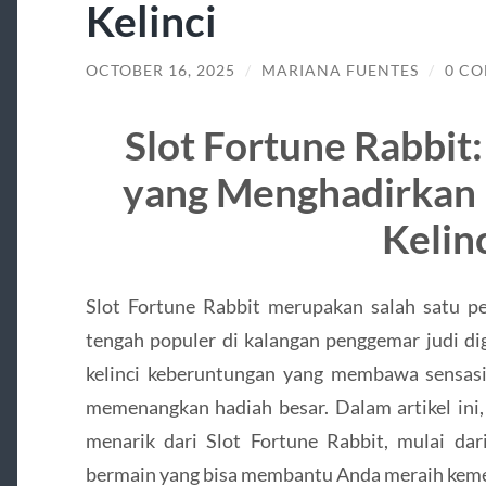
Kelinci
OCTOBER 16, 2025
/
MARIANA FUENTES
/
0 C
Slot Fortune Rabbit
yang Menghadirkan
Kelin
Slot Fortune Rabbit merupakan salah satu 
tengah populer di kalangan penggemar judi di
kelinci keberuntungan yang membawa sensasi
memenangkan hadiah besar. Dalam artikel ini
menarik dari Slot Fortune Rabbit, mulai dari
bermain yang bisa membantu Anda meraih kem