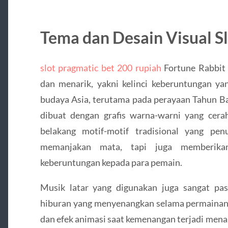
Tema dan Desain Visual Sl
slot pragmatic bet 200 rupiah
Fortune Rabbit
dan menarik, yakni kelinci keberuntungan y
budaya Asia, terutama pada perayaan Tahun Ba
dibuat dengan grafis warna-warni yang cerah
belakang motif-motif tradisional yang pe
memanjakan mata, tapi juga memberik
keberuntungan kepada para pemain.
Musik latar yang digunakan juga sangat pa
hiburan yang menyenangkan selama permainan 
dan efek animasi saat kemenangan terjadi men