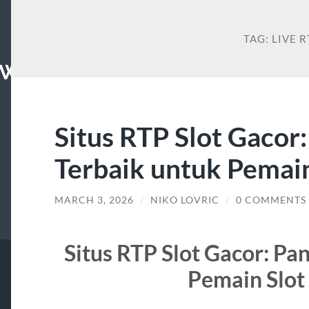
TAG:
LIVE R
OWN.COM
Situs RTP Slot Gacor
Terbaik untuk Pemain
MARCH 3, 2026
/
NIKO LOVRIC
/
0 COMMENTS
Situs RTP Slot Gacor: Pa
Pemain Slot