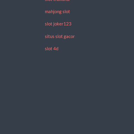
mahjong slot
slot joker123
situs slot gacor
slot 4d