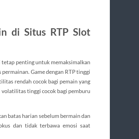
n di Situs RTP Slot
gi tetap penting untuk memaksimalkan
as permainan. Game dengan RTP tinggi
ilitas rendah cocok bagi pemain yang
 volatilitas tinggi cocok bagi pemburu
an batas harian sebelum bermain dan
 fokus dan tidak terbawa emosi saat