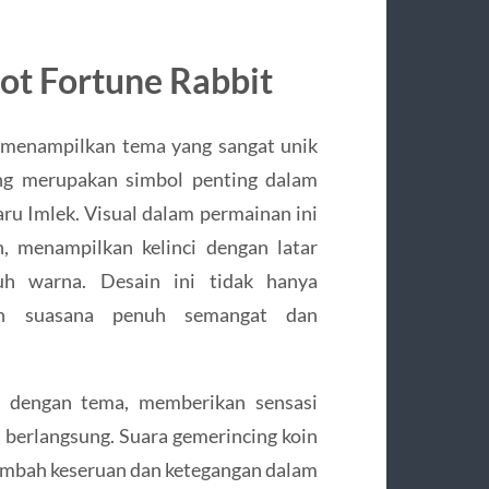
ot Fortune Rabbit
 menampilkan tema yang sangat unik
ang merupakan simbol penting dalam
ru Imlek. Visual dalam permainan ini
, menampilkan kelinci dengan latar
nuh warna. Desain ini tidak hanya
an suasana penuh semangat dan
s dengan tema, memberikan sensasi
berlangsung. Suara gemerincing koin
ambah keseruan dan ketegangan dalam