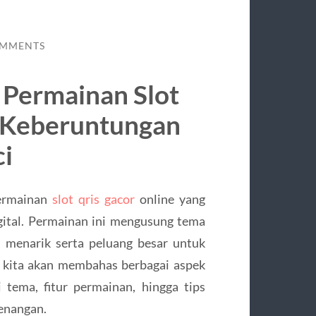
OMMENTS
: Permainan Slot
 Keberuntungan
ci
permainan
slot qris gacor
online yang
gital. Permainan ini mengusung tema
 menarik serta peluang besar untuk
, kita akan membahas berbagai aspek
 tema, fitur permainan, hingga tips
enangan.