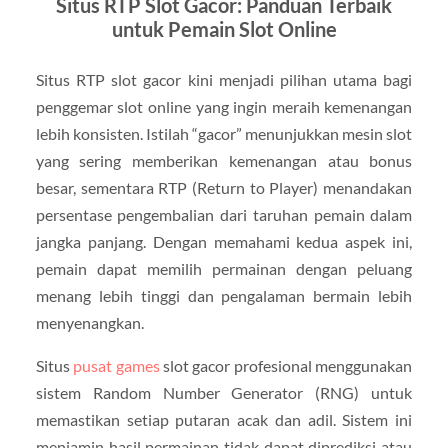
Situs RTP Slot Gacor: Panduan Terbaik
untuk Pemain Slot Online
Situs RTP slot gacor kini menjadi pilihan utama bagi
penggemar slot online yang ingin meraih kemenangan
lebih konsisten. Istilah “gacor” menunjukkan mesin slot
yang sering memberikan kemenangan atau bonus
besar, sementara RTP (Return to Player) menandakan
persentase pengembalian dari taruhan pemain dalam
jangka panjang. Dengan memahami kedua aspek ini,
pemain dapat memilih permainan dengan peluang
menang lebih tinggi dan pengalaman bermain lebih
menyenangkan.
Situs
pusat games
slot gacor profesional menggunakan
sistem Random Number Generator (RNG) untuk
memastikan setiap putaran acak dan adil. Sistem ini
menjamin hasil permainan tidak dapat diprediksi atau