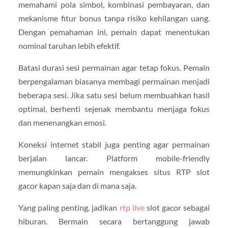
memahami pola simbol, kombinasi pembayaran, dan
mekanisme fitur bonus tanpa risiko kehilangan uang.
Dengan pemahaman ini, pemain dapat menentukan
nominal taruhan lebih efektif.
Batasi durasi sesi permainan agar tetap fokus. Pemain
berpengalaman biasanya membagi permainan menjadi
beberapa sesi. Jika satu sesi belum membuahkan hasil
optimal, berhenti sejenak membantu menjaga fokus
dan menenangkan emosi.
Koneksi internet stabil juga penting agar permainan
berjalan lancar. Platform mobile-friendly
memungkinkan pemain mengakses situs RTP slot
gacor kapan saja dan di mana saja.
Yang paling penting, jadikan
rtp live
slot gacor sebagai
hiburan. Bermain secara bertanggung jawab