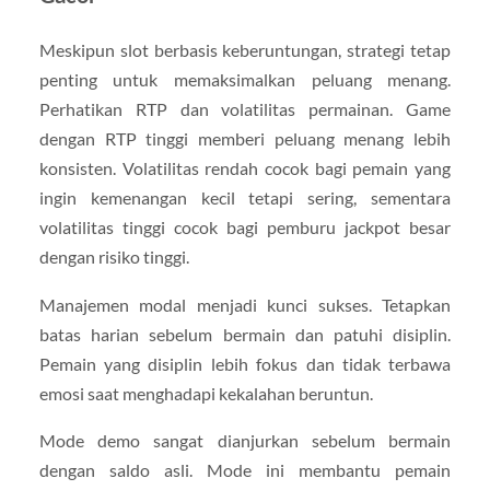
Meskipun slot berbasis keberuntungan, strategi tetap
penting untuk memaksimalkan peluang menang.
Perhatikan RTP dan volatilitas permainan. Game
dengan RTP tinggi memberi peluang menang lebih
konsisten. Volatilitas rendah cocok bagi pemain yang
ingin kemenangan kecil tetapi sering, sementara
volatilitas tinggi cocok bagi pemburu jackpot besar
dengan risiko tinggi.
Manajemen modal menjadi kunci sukses. Tetapkan
batas harian sebelum bermain dan patuhi disiplin.
Pemain yang disiplin lebih fokus dan tidak terbawa
emosi saat menghadapi kekalahan beruntun.
Mode demo sangat dianjurkan sebelum bermain
dengan saldo asli. Mode ini membantu pemain