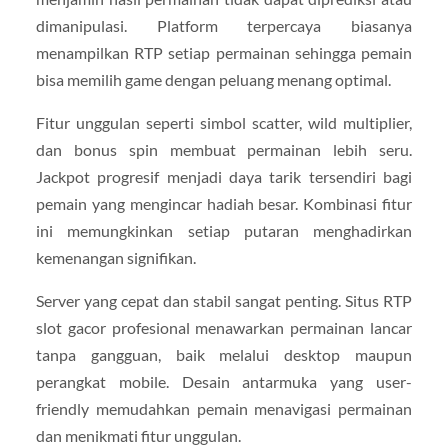
dimanipulasi. Platform terpercaya biasanya
menampilkan RTP setiap permainan sehingga pemain
bisa memilih game dengan peluang menang optimal.
Fitur unggulan seperti simbol scatter, wild multiplier,
dan bonus spin membuat permainan lebih seru.
Jackpot progresif menjadi daya tarik tersendiri bagi
pemain yang mengincar hadiah besar. Kombinasi fitur
ini memungkinkan setiap putaran menghadirkan
kemenangan signifikan.
Server yang cepat dan stabil sangat penting. Situs RTP
slot gacor profesional menawarkan permainan lancar
tanpa gangguan, baik melalui desktop maupun
perangkat mobile. Desain antarmuka yang user-
friendly memudahkan pemain menavigasi permainan
dan menikmati fitur unggulan.